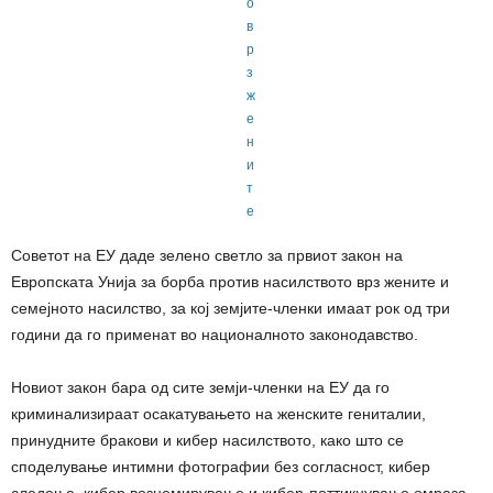
Советот на ЕУ даде зелено светло за првиот закон на
Европската Унија за борба против насилството врз жените и
семејното насилство, за кој земјите-членки имаат рок од три
години да го применат во националното законодавство.
Новиот закон бара од сите земји-членки на ЕУ да го
криминализираат осакатувањето на женските гениталии,
принудните бракови и кибер насилството, како што се
споделување интимни фотографии без согласност, кибер