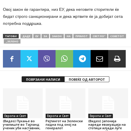
Овој закон ќе гарантира, низ ЕУ, дека неговите сторители ќе
бидат строго санкционирани и дека жртвите ќе ја добијат сета
потребна поддршка.
ТАГОВИ
ДАДЕ
ЕУ
ЗА
ЗАКОН
НА
ПРВИОТ
СВЕТЛО“
СОВЕТОТ
„ЗЕЛЕНО
ПОВРЗАНИ НАПИСИ
ПОВЕЌЕ ОД АВТОРОТ
Европа и Свет
Европа и Свет
Европа и Свет
(Видео) Пукање во
Рејтингот на Зеленски
(Видео) Јапонија
училиште во Тајланд:
падна под оној на
нареди евакуација на
ученик уби наставник,
генералот
стотици илјади луѓе