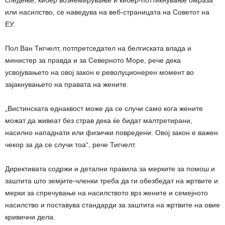
следење, кибер вознемирување и кибер-поттикнување омраза
или насилство, се наведува на веб-страницата на Советот на
ЕУ.
Пол Ван Тигчелт, потпретседател на белгиската влада и
министер за правда и за Северното Море, рече дека
усвојувањето на овој закон е револуционерен момент во
зајакнувањето на правата на жените.
„Вистинската еднаквост може да се случи само кога жените
можат да живеат без страв дека ќе бидат малтретирани,
насилно нападнати или физички повредени. Овој закон е важен
чекор за да се случи тоа“, рече Тигчелт.
Директивата содржи и детални правила за мерките за помош и
заштита што земјите-членки треба да ги обезбедат на жртвите и
мерки за спречување на насилството врз жените и семејното
насилство и поставува стандарди за заштита на жртвите на овие
кривични дела.