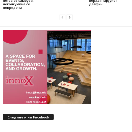
потоа се самоуби,
поради тајфунот
неколкумина се
Делфин
повредени
Следине и на Facebook