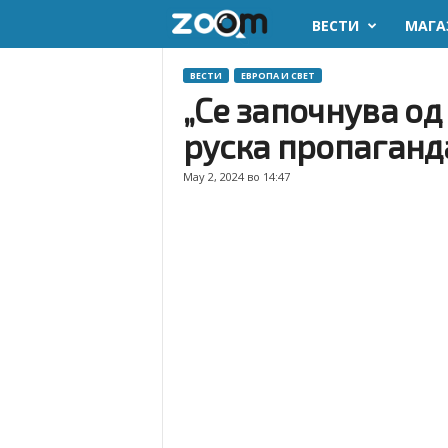
ВЕСТИ
МАГА
z
o
ВЕСТИ
ЕВРОПА И СВЕТ
„Се започнува од
o
руска пропаганд
m
May 2, 2024 во 14:47
.
m
k