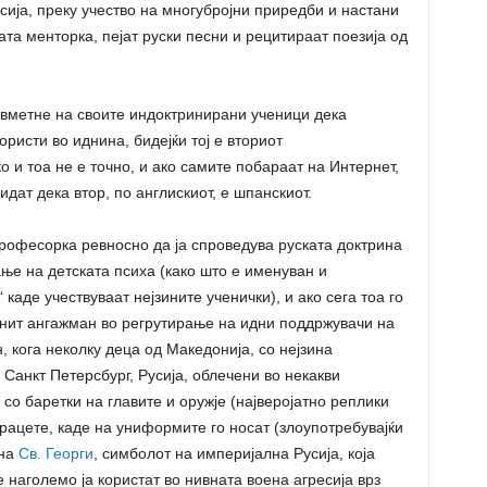
сија, преку учество на многубројни приредби и настани
јата менторка, пејат руски песни и рецитираат поезија од
вметне на своите индоктринирани ученици дека
ористи во иднина, бидејќи тој е вториот
о и тоа не е точно, и ако самите побараат на Интернет,
идат дека втор, по англискиот, е шпанскиот.
професорка ревносно да ја спроведува руската доктрина
ање на детската психа (како што е именуван и
каде учествуваат нејзините ученички), и ако сега тоа го
инит ангажман во регрутирање на идни поддржувачи на
, кога неколку деца од Македонија, со нејзина
Санкт Петерсбург, Русија, облечени во некакви
о баретки на главите и оружје (најверојатно реплики
рацете, каде на униформите го носат (злоупотребувајќи
 на
Св. Георги
, симболот на империјална Русија, која
е наголемо ја користат во нивната воена агресија врз