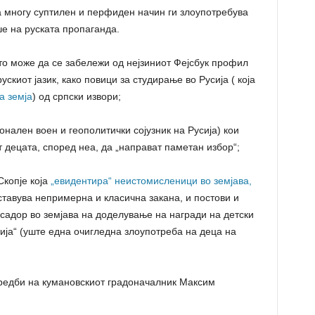
а многу суптилен и перфиден начин ги злоупотребува
е на руската пропаганда.
то може да се забележи од нејзиниот Фејсбук профил
ускиот јазик, како повици за студирање во Русија ( која
а земја
) од српски извори;
онален воен и геополитички сојузник на Русија) кои
 децата, според неа, да „направат паметан избор“;
Скопје која
„евидентира“ неистомисленици во земјава,
ставува непримерна и класична закана, и постови и
садор во земјава на доделување на награди на детски
сија“ (уште една очигледна злоупотреба на деца на
средби на кумановскиот градоначалник Максим