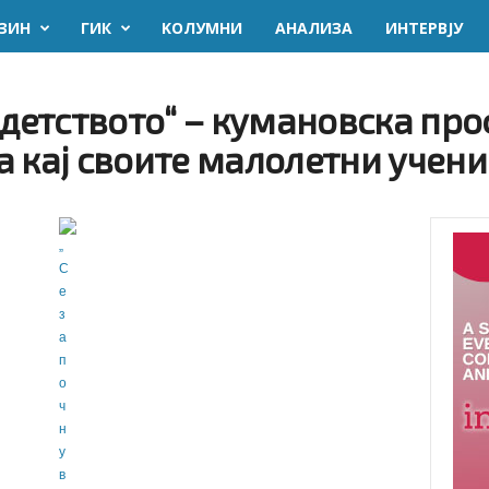
ЗИН
ГИК
KОЛУМНИ
AНАЛИЗА
ИНТЕРВЈУ
 детството“ – кумановска пр
а кај своите малолетни учен