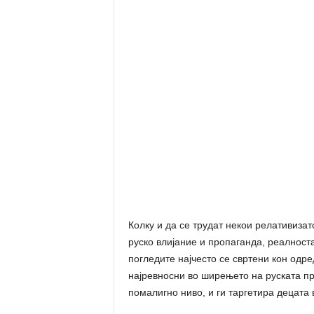
Колку и да се трудат некои релативиза
руско влијание и пропаганда, реалноста
погледите најчесто се свртени кон одр
најревносни во ширењето на руската пр
помалигно ниво, и ги таргетира децата 