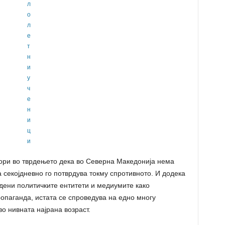
тори во тврдењето дека во Северна Македонија нема
 секојдневно го потврдува токму спротивното. И додека
едени политичките ентитети и медиумите како
опаганда, истата се спроведува на едно многу
во нивната најрана возраст.