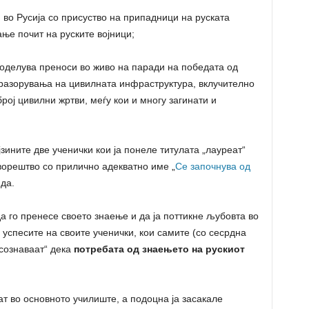
во Русија со присуство на припадници на руската
ње почит на руските војници;
поделува преноси во живо на паради на победата од
 разорувања на цивилната инфраструктура, вклучително
број цивилни жртви, меѓу кои и многу загинати и
зините две ученички кои ја понеле титулата „лауреат“
ворештво со прилично адекватно име „
Се започнува од
да.
а го пренесе своето знаење и да ја поттикне љубовта во
а успесите на своите ученички, кои самите (со сесрдна
сознаваат“ дека
потребата од знаењето на рускиот
чат во основното училиште, а подоцна ја засакалe