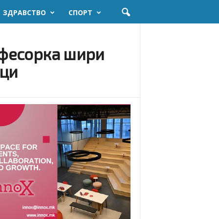
ЗДРАВСТВО
СПОРТ
офесорка шири
ици