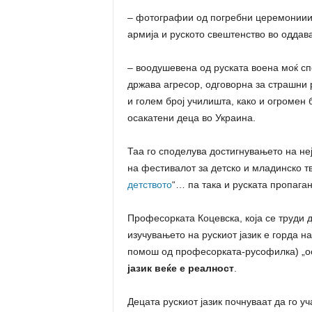
– фотографии од погребни церемониии 
армија и руското свештенство во оддава
– воодушевена од руската воена моќ с
држава агресор, одговорна за страшни
и голем број училишта, како и огромен 
осакатени деца во Украина.
Таа го споделува достигнувањето на неј
на фестивалот за детско и младинско т
детството
“… па така и руската пропаган
Професорката Коцевска, која се труди д
изучувањето на рускиот јазик е горда н
помош од професорката-русофилка) „о
јазик веќе е реалност
.
Децата рускиот јазик почнуваат да го у