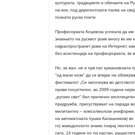
културата, традициите и обичаите на Ру
на кои, под диригентската палка на сво
познати руски поети.
Професорката Коцевска успеала да им 
знаењето на рускиот јазик многу ќе им к
најраспространет јазик на Интернет, иак
без асистенција на професрорката, ќе в
Но, за жал, не е прв пат кумановската 
“од мали нозе“ да се влијае на обликув
фестивалот „Се започнува во детството“ 
прави посуптилно, во 2009 година нејз
„рускио свет“ бил прилично експлицитен
придружба, присуствуваат на парада во 
милитантно – комсолмолски униформи, с
на автоматската пушка Калашников) во 
го) македонското знаме покрај лентата
сега, 14 години по тој настан, рашистит