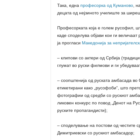
Така, една
професорка од Куманово
, н
децата од нејзиното училиште за ширеш
Професорката која е голем русофил, ш
каде споделува објави кои ги величаат р
ја прогласи
Македонија за непријателск
– клипови со aктери од Србија (традици
глумат во руски филмови и ги убедуваат
– соопштенија од руската амбасада во 
етикетирани како „русофоби“, што прет
фотографии од средби со рускиот амба
ликовен конкурс по повод „Денот на Ру
руските пропагандисти);
– споделување на постови од честите 
Димитриевски со рускиот амбасадор;