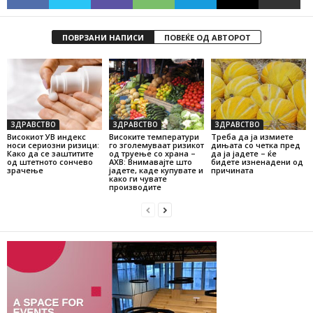
ПОВРЗАНИ НАПИСИ
ПОВЕЌЕ ОД АВТОРОТ
ЗДРАВСТВО
ЗДРАВСТВО
ЗДРАВСТВО
Високиот УВ индекс
Високите температури
Треба да ја измиете
носи сериозни ризици:
го зголемуваат ризикот
дињата со четка пред
Како да се заштитите
од труење со храна –
да ја јадете – ќе
од штетното сончево
АХВ: Внимавајте што
бидете изненадени од
зрачење
јадете, каде купувате и
причината
како ги чувате
производите