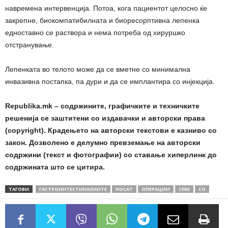
навремена интервенција. Потоа, кога пациентот целосно ќе
закрепне, биокомпатибилната и биоресорптивна лепенка
едноставно се раствора и нема потреба од хируршко
отстранување.
Лепенката во телото може да се вметне со минимална
инвазивна постапка, па дури и да се имплантира со инјекција.
Republika.mk – содржините, графичките и техничките
решенија се заштитени со издавачки и авторски права
(copyright). Крадењето на авторски текстови е казниво со
закон. Дозволено е делумно превземање на авторски
содржини (текст и фотографии) со ставање хиперлинк до
содржината што се цитира.
ТАГОВИ
ГАСТРОИНТЕСТИНАЛНИТЕ
НОСАТ
ОПЕРАЦИИ
СЕБЕ
СО