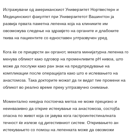
Истражувачи од американскиот Универзитет Нортвестерн и
Медицинскиот факултет при Универзитетот Вашингтон ја
развија првата паметна лепенка која на клиниките им
овозможува следење на здравјето на органите и длабоките
ткива на пациентите со едноставен ултразвучен уред.
Кога ќе се прицврсти ан органот, меката минијатурна лепенка го
менува обликот како одговор на променливите pH нивоа, што
може да послужи како ран знак на предупредување на
компликации после операцијата како што е ислевањето на
анастомоза. Така докторите можат да ги видат тие промени на
обликот во реално време преку ултразвучно снимање.
Моментално ниедна постоечка метоа не може прецизно и
неинвазивно да открие истекување на анастомоза, состојба
опасна по живот која се јавува кога гастроинтестиналната
течност ќе излезе од дигестивниот систем. Откривањето ан
истекувањето со помош на лепенката може да овозможи