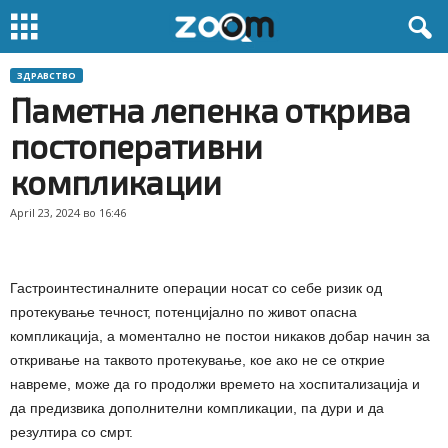
ЗДРАВСТВО
Паметна лепенка открива
постоперативни
компликации
April 23, 2024 во 16:46
Гастроинтестиналните операции носат со себе ризик од
протекување течност, потенцијално по живот опасна
компликација, а моментално не постои никаков добар начин за
откривање на таквото протекување, кое ако не се открие
навреме, може да го продолжи времето на хоспитализација и
да предизвика дополнителни компликации, па дури и да
резултира со смрт.