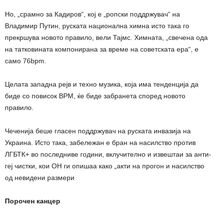
Но, „срамно за Кадиров“, кој е „ропски поддржувач“ на
Владимир Путин, руската национална химна исто така го
прекршува новото правило, вели Тајмс. Химната, „свечена ода
на татковината компонирана за време на советската ера“, е
само 76bpm.
Целата западна рејв и техно музика, која има тенденција да
биде со повисок BPM, ќе биде забранета според новото
правило.
Чеченија беше гласен поддржувач на руската инвазија на
Украина. Исто така, забележан е бран на насилство против
ЛГБТК+ во последниве години, вклучително и извештаи за анти-
геј чистки, кои ОН ги опишаа како „акти на прогон и насилство
од невидени размери
Порочен канцер