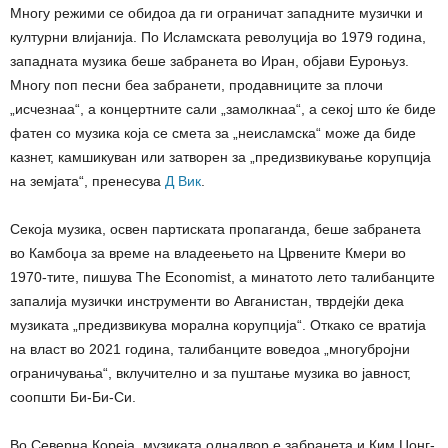
Многу режими се обидоа да ги ограничат западните музички и
културни влијанија. По Исламската револуција во 1979 година,
западната музика беше забранета во Иран, објави Еуроњуз.
Многу поп песни беа забранети, продавниците за плочи
„исчезнаа“, а концертните сали „замолкнаа“, а секој што ќе биде
фатен со музика која се смета за „неисламска“ може да биде
казнет, камшикуван или затворен за „предизвикување корупција
на земјата“, пренесува
Д Вик
.
Секоја музика, освен партиската пропаганда, беше забранета
во Камбоџа за време на владеењето на Црвените Кмери во
1970-тите, пишува The Economist, а минатото лето талибанците
запалија музички инструменти во Авганистан, тврдејќи дека
музиката „предизвикува морална корупција“. Откако се вратија
на власт во 2021 година, талибанците воведоа „многубројни
ограничувања“, вклучително и за пуштање музика во јавност,
соопшти Би-Би-Си.
Во Северна Кореја, музиката однадвор е забранета и Ким Џонг-