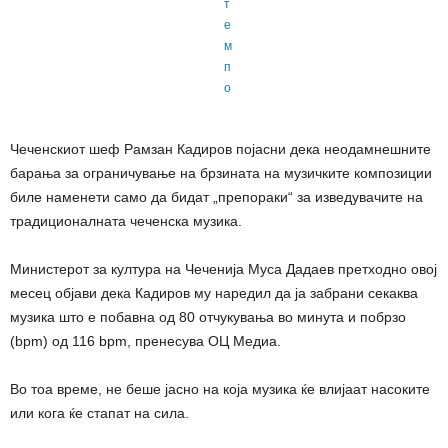
Чеченскиот шеф Рамзан Кадиров појасни дека неодамнешните
барања за ограничување на брзината на музичките композиции
биле наменети само да бидат „препораки“ за изведувачите на
традиционалната чеченска музика.
Министерот за култура на Чеченија Муса Дадаев претходно овој
месец објави дека Кадиров му наредил да ја забрани секаква
музика што е побавна од 80 отчукувања во минута и побрзо
(bpm) од 116 bpm, пренесува ОЦ Медиа.
Во тоа време, не беше јасно на која музика ќе влијаат насоките
или кога ќе стапат на сила.