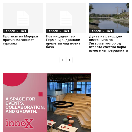
Европа и Свет
Европа и Свет
Европа и Свет
Протести на Мајорка
Нов инцидент во
Дунав на рекордно
против масовниот
Германија, дронови
ниско ниво во
туризам
прелетаа над воена
Унгарија, мотор од
база
Втората светска војна
излезе на површината