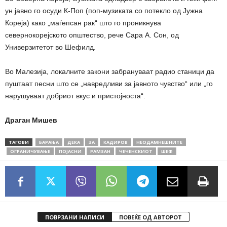
ун јавно го осуди К-Поп (поп-музиката со потекло од Јужна
Кореја) како „маѓепсан рак“ што го проникнува
севернокорејското општество, рече Сара А. Сон, од
Универзитетот во Шефилд.
Во Малезија, локалните закони забрануваат радио станици да
пуштаат песни што се „навредливи за јавното чувство“ или „го
нарушуваат добриот вкус и пристојноста“.
Драган Мишев
ТАГОВИ
БАРАЊА
ДЕКА
ЗА
КАДИРОВ
НЕОДАМНЕШНИТЕ
ОГРАНИЧУВАЊЕ
ПОЈАСНИ
РАМЗАН
ЧЕЧЕНСКИОТ
ШЕФ
ПОВРЗАНИ НАПИСИ
ПОВЕЌЕ ОД АВТОРОТ