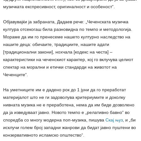
музичката експресивност, оригиналност и особеност“.
Објавувајќи ја забраната, Дадаев рече: „Чеченската музичка
култура отсекогаш била разновидна по темпо и методологија.
Мораме да им го пренесеме нашето културно наследство на
нашите деца: обичаите, традициите, нашите адати
[традиционални закони], нохчала [кодекс на честа] –
карактеристики на чеченскиот карактер, кој го вклучува целиот
спектар на морални и етички стандарди на животот на
Чеченците“.
На уметниците им е дадено рок до 1 јуни да го преработат
материјалот што не ги задоволува критериумите и доколку
нивната музика не е преработена, нема да им биде дозволено
да ја изведуваат јавно. Новото темпо е „релативно бавно“ во
споредба со многу модерна поп-музика, пишува
Скај њуз
, и „би
исклучи голем број западни жанрови да бидат јавно пуштени во
конзервативното исламско општество“.