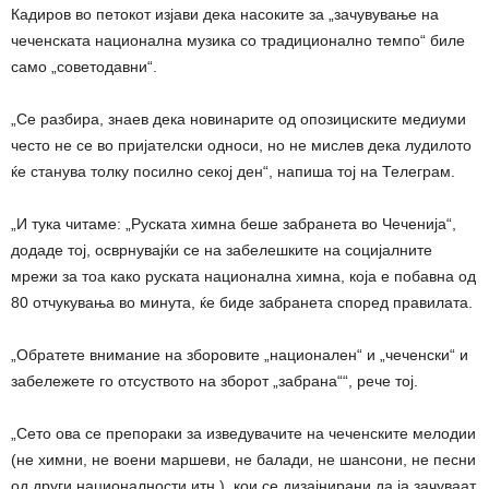
Кадиров во петокот изјави дека насоките за „зачувување на
чеченската национална музика со традиционално темпо“ биле
само „советодавни“.
„Се разбира, знаев дека новинарите од опозициските медиуми
често не се во пријателски односи, но не мислев дека лудилото
ќе станува толку посилно секој ден“, напиша тој на Телеграм.
„И тука читаме: „Руската химна беше забранета во Чеченија“,
додаде тој, осврнувајќи се на забелешките на социјалните
мрежи за тоа како руската национална химна, која е побавна од
80 отчукувања во минута, ќе биде забранета според правилата.
„Обратете внимание на зборовите „национален“ и „чеченски“ и
забележете го отсуството на зборот „забрана““, рече тој.
„Сето ова се препораки за изведувачите на чеченските мелодии
(не химни, не воени маршеви, не балади, не шансони, не песни
од други националности итн.), кои се дизајнирани да ја зачуваат