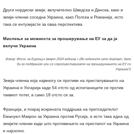
Други нордиски земји, вклучително Шведска и Данска, како и
земји-членки соседна Украина, како Полска и Романија, исто
така се ентузијасти за оваа перспектива.
Мислење за можноста за проширување на ЕУ за да ја
вклучи Украина
Извор: Ипсос за Еуроњуз (март 2024 година) • (Во годините што доаѓаат, дали
би го поддржале или се спротивставувате на проширувањето на ЕУ со
Украина?)
Земја-членка која најмногу се противи на пристапувањето на
Украина е Унгарија каде 54 отсто од испитаниците се против
таквиот потег, а само 18 отсто се за.
Франција, и покрај искрената поддршка на претседателот
Емануел Макрон за Украина против Русија, е исто така една од
земјите-членки каде што противењето на пристапот на Украина
е најсилно.