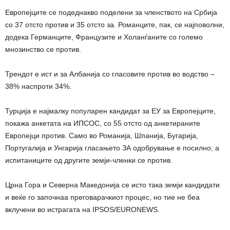
Европејците се подеднакво поделени за членството на Србија
со 37 отсто против и 35 отсто за. Романците, пак, се најповолни,
додека Германците, Французите и Холанѓаните со големо
мнозинство се против.
Трендот е ист и за Албанија со гласовите против во водство –
38% наспроти 34%.
Турција е најмалку популарен кандидат за ЕУ за Европејците,
покажа анкетата на ИПСОС, со 55 отсто од анкетираните
Европејци против. Само во Романија, Шпанија, Бугарија,
Португалија и Унгарија гласањето ЗА одобрување е посилно, а
испитаниците од другите земји-членки се против.
Црна Гора и Северна Македонија се исто така земји кандидати
и веќе го започнаа преговарачкиот процес, но тие не беа
вклучени во истрагата на IPSOS/EURONEWS.