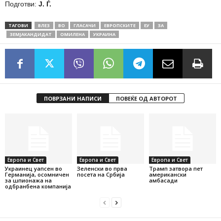
Подготви:
Ј. Ѓ.
ТАГОВИ
ВЛЕЗ
ВО
ГЛАСАЧИ
ЕВРОПСКИТЕ
ЕУ
ЗА
ЗЕМЈАКАНДИДАТ
ОМИЛЕНА
УКРАИНА
ПОВРЗАНИ НАПИСИ
ПОВЕЌЕ ОД АВТОРОТ
Европа и Свет
Европа и Свет
Европа и Свет
Украинец уапсен во
Зеленски во прва
Трамп затвора пет
Германија, осомничен
посета на Србија
американски
за шпионажа на
амбасади
одбранбена компанија