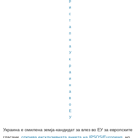
Украина е омилена земја-кандидат за влез во ЕУ за европските
гласачи,
открива ексклузивната анкета на IPSOS/Euronews
, но