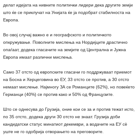
делат идејата на нивните политички лидери дека другите земји
што ќе се приклучат на Унијата ќе ја подобрат стабилноста на
Европа.
Во овој случај важно е и географското и политичкото
опкружување. Поволните мислења на Нордијците драстично
опаѓаат, додека гласачите на земјите од Централна и Јужна
Европа имаат различни мислења.
Само 37 отсто од европските гласачи го поддржуваат приемот
на Босна и Херцеговина во ЕУ, 33 отсто се против, а 30 отсто
немаат мислење. Најмногу ЗА се Романците (62%), но повеќето
Германци (40%) се против како и 50% од Французите.
Што се однесува до Грузија, оние кои се за и против тежат исто,
по 35 отсто, додека други 30 отсто не знаат. Грузија доби
кандидатски статус минатиот декември, а водачите на ЕУ сè
уште не го одобрија отворањето на преговорите.