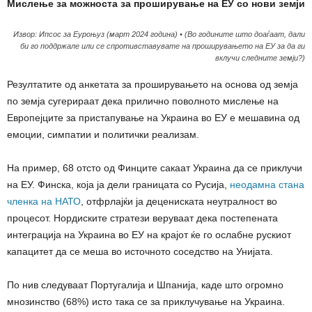
Мислење за можноста за проширување на ЕУ со нови земји
Извор: Ипсос за Еуроњуз (март 2024 година) • (Во годините што доаѓаат, дали
би го поддржале или се спротивставувате на проширувањето на ЕУ за да ги
вклучи следните земји?)
Резултатите од анкетата за проширувањето на основа од земја
по земја сугерираат дека прилично поволното мислење на
Европејците за пристапување на Украина во ЕУ е мешавина од
емоции, симпатии и политички реализам.
На пример, 68 отсто од Финците сакаат Украина да се приклучи
на ЕУ. Финска, која ја дели границата со Русија,
неодамна стана
членка на НАТО
, отфрлајќи ја децениската неутралност во
процесот. Нордиските стратези веруваат дека постепената
интеграција на Украина во ЕУ на крајот ќе го ослабне рускиот
капацитет да се меша во источното соседство на Унијата.
По нив следуваат Португалија и Шпанија, каде што огромно
мнозинство (68%) исто така се за приклучување на Украина.