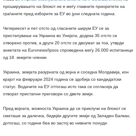
проширувањето на блокот не е меѓу главните приоритети на
граѓаните пред изборите за ЕУ во јуни следната година.
Четириесет и пет отсто од гласачите ширум ЕУ се за
пристапување на Украина во Унијата, додека 35 отсто се
отворено против, а други 20 отсто се двоумат за тоа, утврди
анкетата на Euronews/Ipsos спроведена меѓу 26.000 испитаници
од 18. земјите-членки.
Украина, земјата разурната од војна и соседна Молдавија, кон
крајот на февруари 2024 година се здобија со кандидатски
статус. Водачите на ЕУ оттогаш исто така се согласија да
отворат пристапни преговори со двете земји.
Пред војната, можноста Украина да се приклучи на блокот се
сметаше за далечна, бидејќи другите земји од Западен Балкан,
дотогаш, со години беа во застој во нивните понуди.