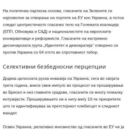
На политичка партиска основа, гласачите на Зелените се
најповолни за отворање на портите на ЕУ кон Украина, а потоа
следат центристичкото гласачко тело на Големата коалиција
(ЕПП, Обновува и С&Д) и националистите на европските
конзервативци и реформисти. Гласачите на екстремно
десничарската група „Идентитет и демократија“ отворено се
против Украина со 64 отсто во спротивниот табор.
Селективни безбедносни перцепции
Додека целосната руска инвазија на Украина, сега во својата
трета година, внесе свеж импулс во процесот на проширување
во Брисел и низ главните градови, гласачите се многу помалку
ентузијасти. Проширувањето не е ниту меѓу 10-те приоритети
што ги идентификуваа за претстојниот плебисцит и следниот
мандат.
Освен Украина, релативно мнозинство од гласачите во ЕУ не ја