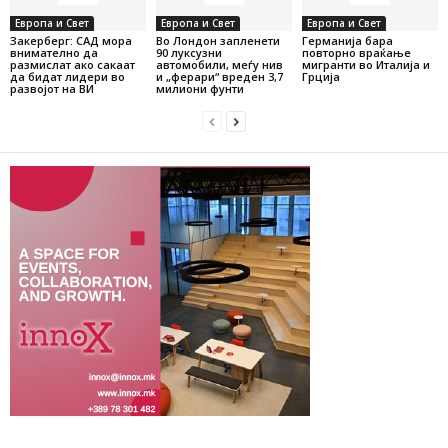
Европа и Свет
Европа и Свет
Европа и Свет
Закерберг: САД мора
Во Лондон запленети
Германија бара
внимателно да
90 луксузни
повторно враќање
размислат ако сакаат
автомобили, меѓу нив
мигранти во Италија и
да бидат лидери во
и „ферари“ вреден 3,7
Грција
развојот на ВИ
милиони фунти