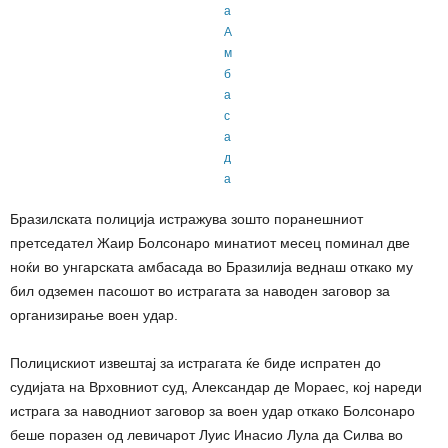
Бразилската полиција истражува зошто поранешниот
претседател Жаир Болсонаро минатиот месец поминал две
ноќи во унгарската амбасада во Бразилија веднаш откако му
бил одземен пасошот во истрагата за наводен заговор за
организирање воен удар.
Полицискиот извештај за истрагата ќе биде испратен до
судијата на Врховниот суд, Александар де Мораес, кој нареди
истрага за наводниот заговор за воен удар откако Болсонаро
беше поразен од левичарот Луис Инасио Лула да Силва во