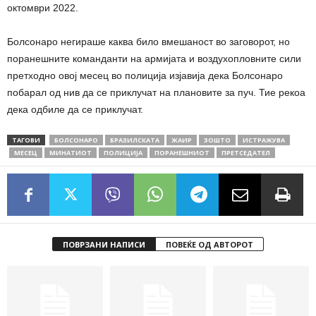
октомври 2022.
Болсонаро негираше каква било вмешаност во заговорот, но
поранешните команданти на армијата и воздухопловните сили
претходно овој месец во полиција изјавија дека Болсонаро
побарал од нив да се приклучат на плановите за пуч. Тие рекоа
дека одбиле да се приклучат.
ТАГОВИ
БОЛСОНАРО
БРАЗИЛСКАТА
ЖАИР
ЗОШТО
ИСТРАЖУВА
МЕСЕЦ
МИНАТИОТ
ПОЛИЦИЈА
ПОРАНЕШНИОТ
ПРЕТСЕДАТЕЛ
ПОВРЗАНИ НАПИСИ
ПОВЕЌЕ ОД АВТОРОТ