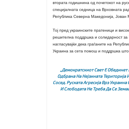
втората годишнина од почетокот на руск
специјалната седница на Врховната ра
Република Северна Македонија, Јован 
Тој пред украинските пратеници и висок
решителна поддршка и солидарност за У
нагласувајќи дека граѓаните на Републи
Украина за сета помош и поддршка што
„Демократскиот Свет Е Обединет 
Одбрана На Нејзината Територија 
Сосед. Руската Агресија Врз Украина
И Слободата Не Треба Да Се Земаа