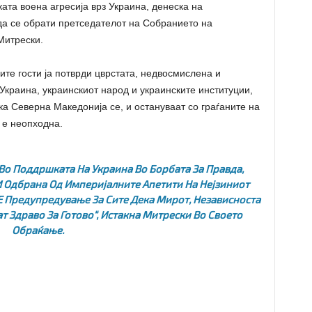
ата воена агресија врз Украина, денеска на
да се обрати претседателот на Собранието на
Митрески.
ите гости ја потврди цврстата, недвосмислена и
краина, украинскиот народ и украинските институции,
ка Северна Македонија се, и остануваат со граѓаните на
 е неопходна.
Во Поддршката На Украина Во Борбата За Правда,
И Одбрана Од Империјалните Апетити На Нејзиниот
 Е Предупредување За Сите Дека Мирот, Независноста
т Здраво За Готово“, Истакна Митрески Во Своето
Обраќање.