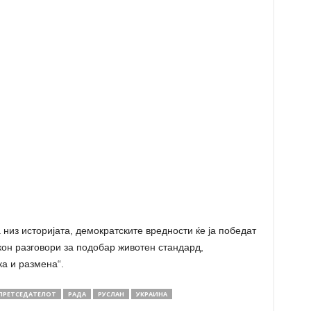
а низ историјата, демократските вредности ќе ја победат
 кон разговори за подобар животен стандард,
ка и размена“.
ПРЕТСЕДАТЕЛОТ
РАДА
РУСЛАН
УКРАИНА