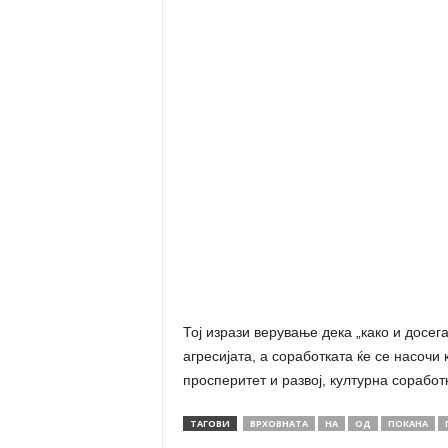
Тој изрази верување дека „како и досег
агресијата, а соработката ќе се насочи
просперитет и развој, културна соработ
ТАГОВИ
ВРХОВНАТА
НА
ОД
ПОКАНА