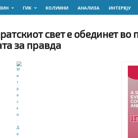
ЗИН
ГИК
KОЛУМНИ
AНАЛИЗА
ИНТЕРВЈУ
ратскиот свет е обединет во
та за правда