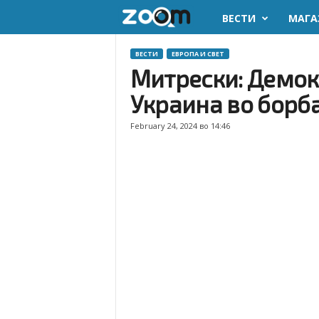
ВЕСТИ
МАГА
z
o
ВЕСТИ
ЕВРОПА И СВЕТ
Митрески: Демок
o
Украина во борба
m
February 24, 2024 во 14:46
.
m
k