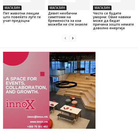
МАГАЗИН
МАГАЗИН
МАГАЗИН
Пет животни лекции
Девет необични
Често се будите
што повеќето луѓе ги
симптоми на
уморни: Овие навики
учат предоцна
бременоста за кои
може да бидат
можеби не сте знаеле
причина зошто немате
доволно енергија