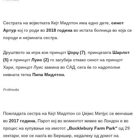
Сестрата на војвотката Кејт Мидлтон има едно дете,
синот
Артур
кој го роди во
2018 година
во истата болница во која се
породи и нејзината сестра.
Друштвото за игра кое принцот
Џорџ (7)
, принцезата
Шарлот
(5)
и принцот
Луис (2)
го загубија откако синот на принцот
Хари, принцот Луис замина во САД, сега ќе го надополни
нивната тетка
Пипа Мидлтон.
Profimedia
Помладата сестра на Кејт Мидлтон со Џејмс Метјус се венчаше
во
2017 година.
Парот кој во моментот живее во Лондон е во
процес на купување на имотот
„Bucklebury Farm Park“
од 29
хектари, кое се наоѓа во Беркшир, недалеку од домот на