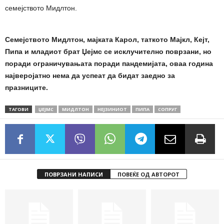
семејството Мидлтон.
Семејството Мидлтон, мајката Карол, таткото Мајкл, Кејт,
Пипа и младиот брат Џејмс се исклучително поврзани, но
поради ограничувањата поради пандемијата, оваа година
најверојатно нема да успеат да бидат заедно за
празниците.
ТАГОВИ
ЏЕЈМС
МИДЛТОН
НЕЈЗИНИОТ
ПИПА
СОПРУГ
ПОВРЗАНИ НАПИСИ
ПОВЕЌЕ ОД АВТОРОТ