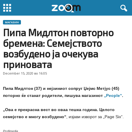
МАГАЗИН
Пипа Мидлтон повторно
бремена: Семејството
возбудено ја очекува
приновата
December 15, 2020 во 16:05
Пипа Мидлтон (37) и нејзиниот сопруг Џејмс Метјус (45)
поторно ќе станат родители, пишува магазинот
„People“
.
„Ова е прекрасна вест во оваа тешка година. Целото
семејство е многу возбудено“
, изјави изворот за „Page Six“.
Profimedia