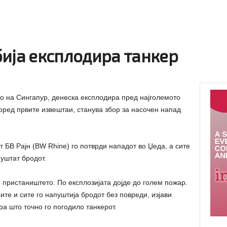
бија експлодира танкер
то на Сингапур, денеска експлодира пред најголемото
оред првите извештаи, станува збор за насочен напад
т БВ Рајн (BW Rhine) го потврди нападот во Џеда, а сите
уштат бродот.
 пристаништето. По експлозијата дојде до голем пожар.
е и сите го напуштија бродот без повреди, изјави
ра што точно го погодило танкерот.