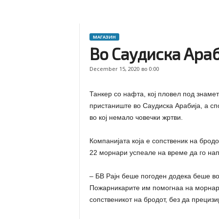
МАГАЗИН
Во Саудиска Ара
December 15, 2020 во 0:00
Танкер со нафта, кој пловел под знаме
пристаниште во Саудиска Арабија, а сп
во кој немало човечки жртви.
Компанијата која е сопственик на бродо
22 морнари успеале на време да го нап
– БВ Рајн беше погоден додека беше во
Пожарникарите им помогнаа на морнарит
сопственикот на бродот, без да прецизи