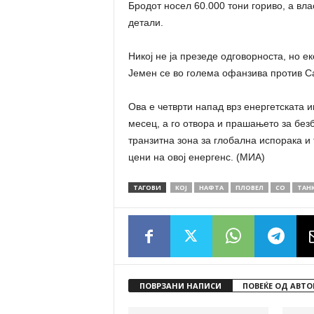
Бродот носел 60.000 тони гориво, а влас
детали.
Никој не ја презеде одговорноста, но ек
Јемен се во голема офанзива против Сау
Ова е четврти напад врз енергетската 
месец, а го отвора и прашањето за без
транзитна зона за глобална испорака и
цени на овој енергенс. (МИА)
ТАГОВИ
КОЈ
НАФТА
ПЛОВЕЛ
СО
ТАН
ПОВРЗАНИ НАПИСИ
ПОВЕЌЕ ОД АВТО