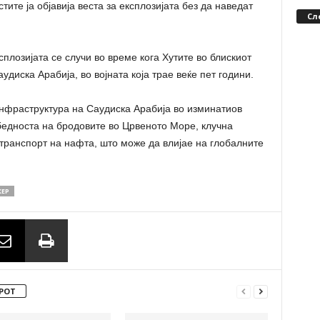
тите ја објавија веста за експлозијата без да наведат
Сл
сплозијата се случи во време кога Хутите во блискиот
диска Арабија, во војната која трае веќе пет години.
инфраструктура на Саудиска Арабија во изминатиов
бедноста на бродовите во Црвеното Море, клучна
 транспорт на нафта, што може да влијае на глобалните
КЕР
РОТ