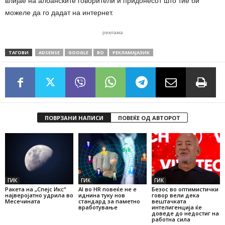
влијае на албанските говорители и придонесот што тие би
можеле да го дадат на интернет.
реклама
ТАГОВИ
ADSENSE
GOOGLE
ВО
РЕКЛАМАЈАЗИК
ПОВРЗАНИ НАПИСИ
ПОВЕЌЕ ОД АВТОРОТ
ГИК
ГИК
ГИК
Ракета на „Спејс Икс“
AI во HR повеќе не е
Безос во оптимистички
најверојатно удрила во
иднина туку нов
говор вели дека
Месечината
стандард за паметно
вештачката
вработување
интелигенција ќе
доведе до недостиг на
работна сила