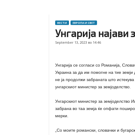
ВЕСТИ
ЕВРОПА И СВЕТ
Унгарија најави 
September 13, 2023 во 14:46
Унгарија се согласи со Романија, Слова
Украина за да им помогне на тие земји 
не ја продолжи забраната што истекува 
унгарскиот министер за земјоделство.
Унгарскиот министер за земјоделство И
забрана во таа земја ќе опфати поширо
мерки.
„Со моите романски, словачки и бугарс