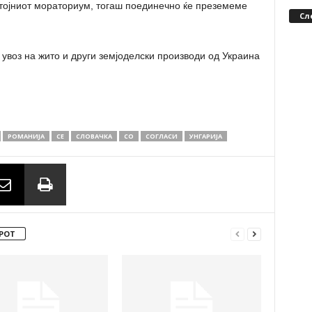
тојниот мораториум, тогаш поединечно ќе преземеме
Сл
 увоз на жито и други земјоделски производи од Украина
РОМАНИЈА
СЕ
СЛОВАЧКА
СО
СОГЛАСИ
УНГАРИЈА
РОТ