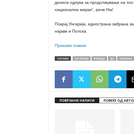
донесе одлука за продолжување на пос
национални мерки“, рече Наѓ.
Покрај Унгарија, еднострана забрана за
најави и Полска.
Прикажи повеќе
ТАГОВИ
БУГАРИЈА
ВОВЕДЕ
ДА
ЗАБРАНА
ПОВРЗАНИ НАПИСИ
ПОВЕЌЕ ОД АВТО