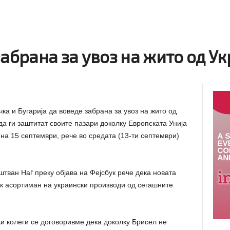
забрана за увоз на жито од У
чка и Бугарија да воведе забрана за увоз на жито од
да ги заштитат своите пазари доколку Европската Унија
на 15 септември, рече во средата (13-ти септември)
штван Наѓ преку објава на Фејсбук рече дека новата
к асортиман на украински производи од сегашните
ки колеги се договоривме дека доколку Брисел не