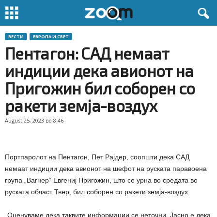
ВЕСТИ
ЕВРОПА И СВЕТ
Пентагон: САД немаат
индиции дека авионот на
Пригожин бил соборен со
ракети земја-воздух
August 25, 2023 во 8:46
Портпаролот на Пентагон, Пет Рајдер, соопшти дека САД
немаат индиции дека авионот на шефот на руската паравоена
група „Вагнер“ Евгениј Пригожин, што се урна во средата во
руската област Твер, бил соборен со ракети земја-воздух.
„Оценуваме дека таквите информации се неточни. Јасно е дека