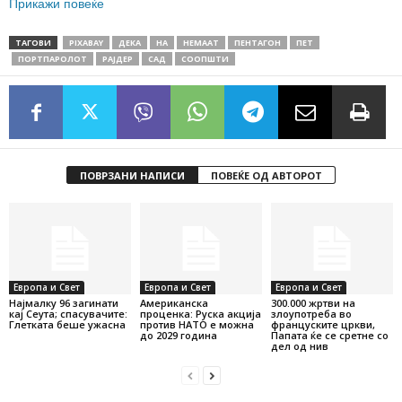
Прикажи повеќе
ТАГОВИ
PIXABAY
ДЕКА
НА
НЕМААТ
ПЕНТАГОН
ПЕТ
ПОРТПАРОЛОТ
РАЈДЕР
САД
СООПШТИ
ПОВРЗАНИ НАПИСИ
ПОВЕЌЕ ОД АВТОРОТ
Европа и Свет
Европа и Свет
Европа и Свет
Најмалку 96 загинати
Американска
300.000 жртви на
кај Сеута; спасувачите:
проценка: Руска акција
злоупотреба во
Глетката беше ужасна
против НАТО е можна
француските цркви,
до 2029 година
Папата ќе се сретне со
дел од нив