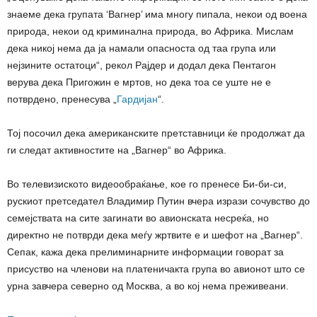
знаеме дека групата ‘Вагнер’ има многу пипала, некои од воена
природа, некои од криминална природа, во Африка. Мислам
дека никој нема да ја намали опасноста од таа група или
нејзините остатоци“, рекол Рајдер и додал дека Пентагон
верува дека Пригожин е мртов, но дека тоа се уште не е
потврдено, пренесува „
Гардијан
“.
Тој посочил дека американските претставници ќе продолжат да
ги следат активностите на „Вагнер“ во Африка.
Во телевизиското видеообраќање, кое го пренесе Би-би-си,
рускиот претседател Владимир Путин вчера изрази сочувство до
семејствата на сите загинати во авионската несреќа, но
директно не потврди дека меѓу жртвите е и шефот на „Вагнер“.
Сепак, кажа дека прелиминарните информации говорат за
присуство на членови на платеничакта група во авионот што се
урна завчера северно од Москва, а во кој нема преживеани.