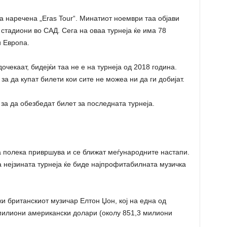
а наречена „Eras Tour“. Минатиот ноември таа објави
стадиони во САД. Сега на оваа турнеја ќе има 78
и Европа.
очекаат, бидејќи таа не е на турнеја од 2018 година.
за да купат билети кои сите не можеа ни да ги добијат.
за да обезбедат билет за последната турнеја.
а полека привршува и се ближат меѓународните настапи.
 нејзината турнеја ќе биде најпрофитабилната музичка
и британскиот музичар Елтон Џон, кој на една од
 милиони американски долари (околу 851,3 милиони