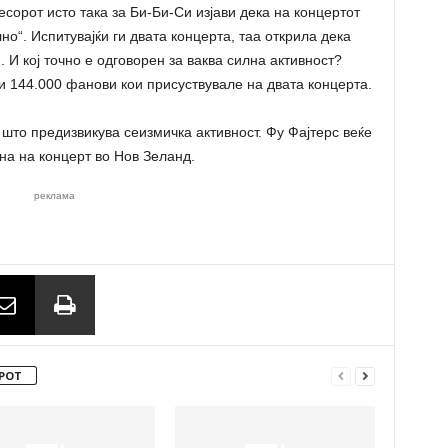
сорот исто така за Би-Би-Си изјави дека на концертот
о“. Испитувајќи ги двата концерта, таа открила дека
 И кој точно е одговорен за ваква силна активност?
 144.000 фанови кои присуствувале на двата концерта.
 што предизвикува сеизмичка активност. Фу Фајтерс веќе
ина на концерт во Нов Зеланд.
реклама
РОТ