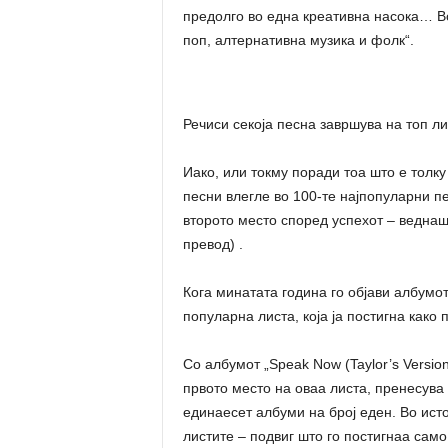
предолго во една креативна насока… Во
поп, алтернативна музика и фолк“.
Речиси секоја песна завршува на топ ли
Иако, или токму поради тоа што е толку
песни влегле во 100-те најпопуларни пе
второто место според успехот – веднаш
превод) .
Кога минатата година го објави албумот 
популарна листа, која ја постигна како 
Со албумот „Speak Now (Taylor’s Versio
првото место на оваа листа, пренесува
единаесет албуми на број еден. Во исто
листите – подвиг што го постигнаа сам