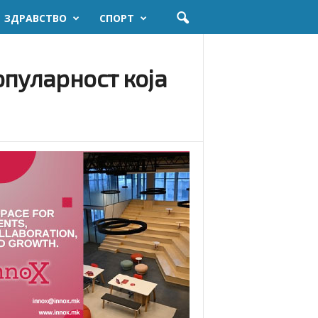
ЗДРАВСТВО
СПОРТ
опуларност која