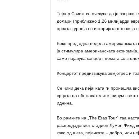
Тејлор Свифт се очекува да ја заврши т
долари (приближно 1,26 милијарди евра)
првата турнеја во историјата што ќе ја
Веќе пред една недела американската ц
ја стимулира американската економија, 
само најавува концерт, помага со згол
Концертот предизвикува земјотрес и то
Се чини дека пејачката ги пронашла вис
срцата на обожавателите ширум светот.
иднина.
Во рамките на „The Eras Tour“ таа наста
распродадениот стадион Лумен Филд во 
како од шега, пејачката – добро, или н