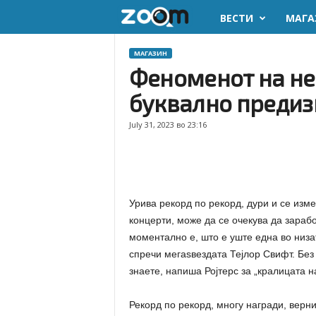
ВЕСТИ
МАГА
z
o
МАГАЗИН
Феноменот на не
o
буквално предиз
m
July 31, 2023 во 23:16
.
m
Урива рекорд по рекорд, дури и се изм
k
концерти, може да се очекува да зарабо
моментално е, што е уште една во низа
спречи мегаѕвездата Тејлор Свифт. Без 
знаете, напиша Ројтерс за „кралицата н
Рекорд по рекорд, многу награди, вер