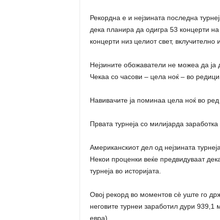
Рекордна е и нејзината последна турнеј
дека планира да одигра 53 концерти на 
концерти низ целиот свет, вклучително 
Нејзините обожаватели не можеа да ја д
Чекаа со часови – цела ноќ – во редици 
Навивачите ја поминаа цела ноќ во ред 
Првата турнеја со милијарда заработка
Американскиот дел од нејзината турнеј
Некои проценки веќе предвидуваат дека
турнеја во историјата.
Овој рекорд во моментов сè уште го држ
неговите турнеи заработил дури 939,1
евра).