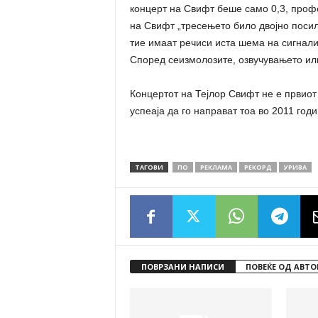
концерт на Свифт беше само 0,3, профе
на Свифт „тресењето било двојно посилн
тие имаат речиси иста шема на сигнали.
Според сеизмолозите, озвучувањето или
Концертот на Тејлор Свифт не е првиот
успеаја да го направат тоа во 2011 год
ТАГОВИ
ПО
РЕКЛАМА
РЕКОРД
УРИВА
ПОВРЗАНИ НАПИСИ
ПОВЕЌЕ ОД АВТО