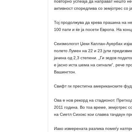
повторно успеаја да направат нешто не
активност споредлива со земјотрес со ја
Тој продолжува да крева прашина на нег
100 пати и ќе ја посети Европа. На кон
Сеизмологот Џеки Каплан-Ауербах изјав
полето Лумен на 22 и 23 јули предизви
јачина од 2,3 степени. „Ги зедов подат
е јасно иста шема на сигнали“, рече п
Вашингтон.
Свифт ги престигна американските фу
Ова е нов рекорд на стадионот. Претхо
2011 година. Во тоа време, земјотрес с
на Сиетл Сихокс кои славеа тачдаун пр
Иако измерената разлика помеѓу натп