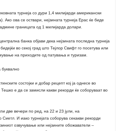
ековната турнеја со дури 1,4 милијарди американски
. Ако ова се оствари, нејзината турнеја Ерас ќе биде
 надмине границата од 1 милијарда долари.
ентрална банка објави дека нејзината последна турнеја
бидејќи во секој град што Тејлор Свифт го посетува или
емување на приходите од патувања и туризам.
а буквално
тинските состојки и добар рецепт кој ја однесе во
 Тешко е да се замисли какви рекорди ќе соборуваат во
пи две вечери по ред, на 22 и 23 јули, на
Сиетл. И иако турнејата соборува секакви рекорди
ејзиниот озвучување или нејзините обожаватели –