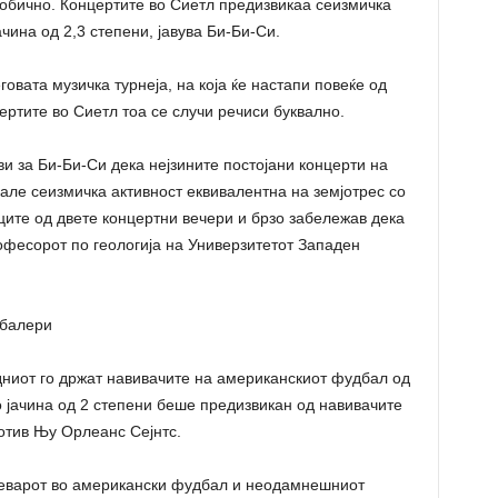
обично. Концертите во Сиетл предизвикаа сеизмичка
чина од 2,3 степени, јавува Би-Би-Си.
овата музичка турнеја, на која ќе настапи повеќе од
цертите во Сиетл тоа се случи речиси буквално.
и за Би-Би-Си дека нејзините постојани концерти на
кале сеизмичка активност еквивалентна на земјотрес со
оците од двете концертни вечери и брзо забележав дека
рофесорот по геологија на Универзитетот Западен
дбалери
дниот го држат навивачите на американскиот фудбал од
о јачина од 2 степени беше предизвикан од навивачите
отив Њу Орлеанс Сејнтс.
реварот во американски фудбал и неодамнешниот