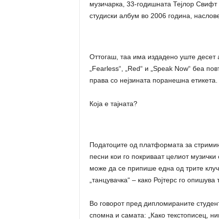
музичарка, 33-годишната Тејлор Свифт 
студиски албум во 2006 година, наслове
Оттогаш, таа има издадено уште десет 
„Fearless“, „Red“ и „Speak Now“ беа по
права со нејзината поранешна етикета.
Која е тајната?
Податоците од платформата за стриминг
песни кои го покриваат целиот музички с
може да се припише една од трите клуч
„танцувачка“ – како Ројтерс го опишува 
Во говорот пред дипломираните студент
спомна и самата: „Како текстописец, н