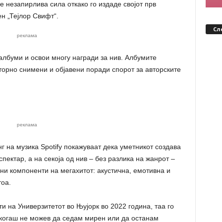
е незапирлива сила откако го издаде својот прв
н „Тејлор Свифт“.
Сл
реклама
албуми и освои многу награди за нив. Албумите
вторно снимени и објавени поради спорот за авторските
реклама
 на музика Spotify покажуваат дека уметникот создава
пектар, а на секоја од нив – без разлика на жанрот –
ни компоненти на мегахитот: акустична, емотивна и
тоа.
и на Универзитетот во Њујорк во 2022 година, таа го
икогаш не можев да седам мирен или да останам