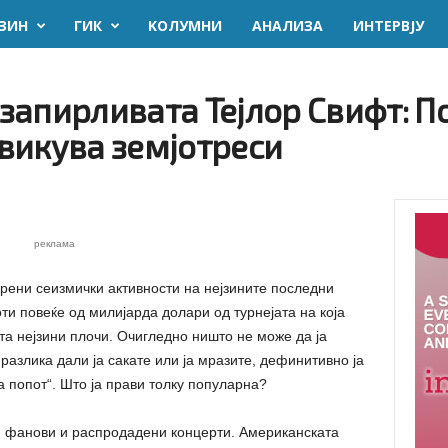
ЗИН
ГИК
KОЛУМНИ
AНАЛИЗА
ИНТЕРВЈУ
запирливата Тејлор Свифт: П
викува земјотреси
реклама
ерени сеизмички активности на нејзините последни
ти повеќе од милијарда долари од турнејата на која
та нејзини плочи. Очигледно ништо не може да ја
разлика дали ја сакате или ја мразите, дефинитивно ја
а попот“. Што ја прави толку популарна?
ни фанови и распродадени концерти. Американската