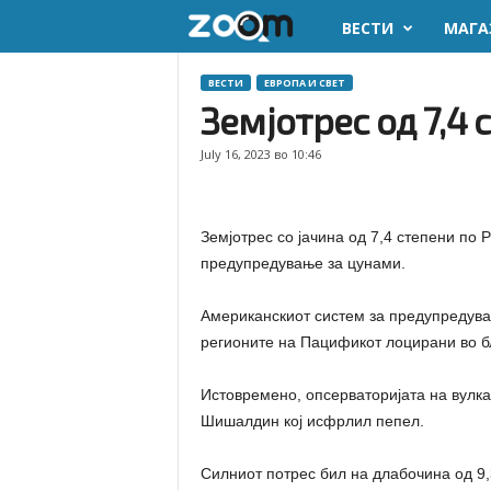
ВЕСТИ
МАГА
z
o
ВЕСТИ
ЕВРОПА И СВЕТ
Земјотрес од 7,4
o
July 16, 2023 во 10:46
m
.
Земјотрес со јачина од 7,4 степени по 
предупредување за цунами.
m
Американскиот систем за предупредува
k
регионите на Пацификот лоцирани во бл
Истовремено, опсерваторијата на вулкан
Шишалдин кој исфрлил пепел.
Силниот потрес бил на длабочина од 9,