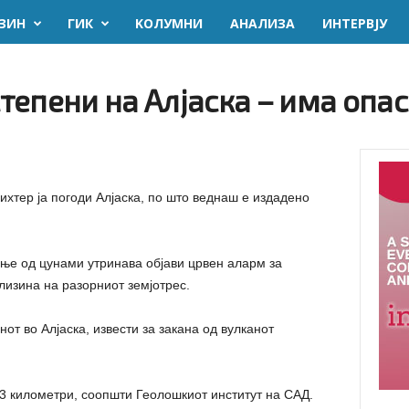
ЗИН
ГИК
KОЛУМНИ
AНАЛИЗА
ИНТЕРВЈУ
 степени на Алјаска – има опа
Рихтер ја погоди Алјаска, по што веднаш е издадено
ње од цунами утринава објави црвен аларм за
изина на разорниот земјотрес.
от во Алјаска, извести за закана од вулканот
3 километри, соопшти Геолошкиот институт на САД.