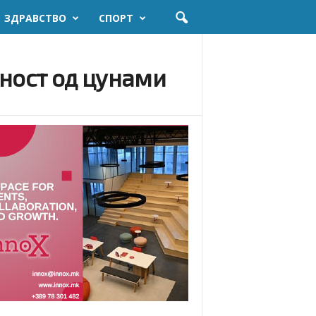
ЗДРАВСТВО
СПОРТ
сност од цунами