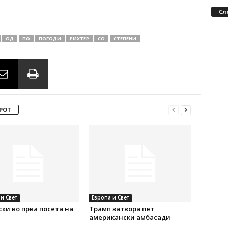
Сл
ОД
ПО
ПОГОДИ
РИХТЕР
СО
СТЕПЕНИ
РОТ
и Свет
Европа и Свет
ки во прва посета на
Трамп затвора пет
американски амбасади