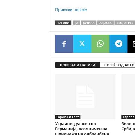
Прикажи повеќе
ТАГОВИ
ЈА
ЈАЧИНА
АЛЈАСКА
ЗЕМЈОТРЕС
ПОВРЗАНИ НАПИСИ
ПОВЕЌЕ ОД АВТО
Европа и Свет
Европа 
Украинец уапсен во
Зеленс
Германија, осомничен за
Србија
шпионажа на одбранбена