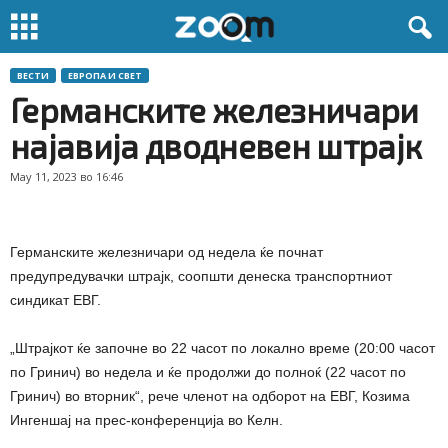
ВЕСТИ
ЕВРОПА И СВЕТ
Германските железничари
најавија дводневен штрајк
May 11, 2023 во 16:46
Германските железничари од недела ќе почнат
предупредувачки штрајк, соопшти денеска транспортниот
синдикат ЕВГ.
„Штрајкот ќе започне во 22 часот по локално време (20:00 часот
по Гринич) во недела и ќе продолжи до полноќ (22 часот по
Гринич) во вторник“, рече членот на одборот на ЕВГ, Козима
Ингеншај на прес-конференција во Келн.