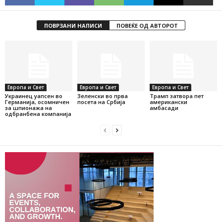
ПОВРЗАНИ НАПИСИ
ПОВЕЌЕ ОД АВТОРОТ
Европа и Свет
Европа и Свет
Европа и Свет
Украинец уапсен во
Зеленски во прва
Трамп затвора пет
Германија, осомничен
посета на Србија
американски
за шпионажа на
амбасади
одбранбена компанија