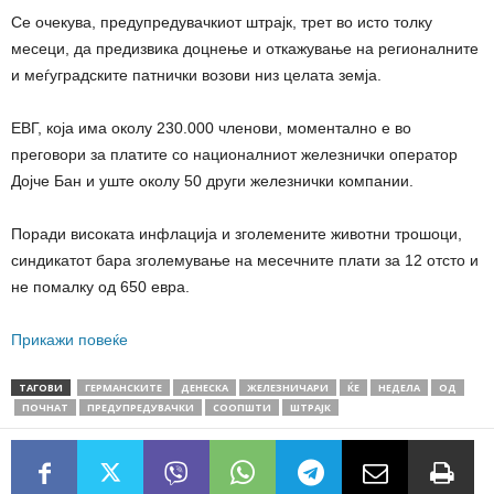
Се очекува, предупредувачкиот штрајк, трет во исто толку
месеци, да предизвика доцнење и откажување на регионалните
и меѓуградските патнички возови низ целата земја.
ЕВГ, која има околу 230.000 членови, моментално е во
преговори за платите со националниот железнички оператор
Дојче Бан и уште околу 50 други железнички компании.
Поради високата инфлација и зголемените животни трошоци,
синдикатот бара зголемување на месечните плати за 12 отсто и
не помалку од 650 евра.
Прикажи повеќе
ТАГОВИ
ГЕРМАНСКИТЕ
ДЕНЕСКА
ЖЕЛЕЗНИЧАРИ
ЌЕ
НЕДЕЛА
ОД
ПОЧНАТ
ПРЕДУПРЕДУВАЧКИ
СООПШТИ
ШТРАЈК