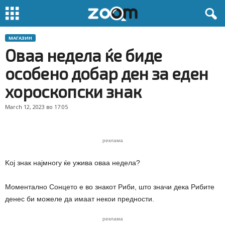
МАГАЗИН
Оваа недела ќе биде
особено добар ден за еден
хороскопски знак
March 12, 2023 во 17:05
реклама
Koj знак најмногу ќе ужива оваа недела?
Моментално Сонцето е во знакот Риби, што значи дека Рибите
денес би можеле да имаат некои предности.
реклама