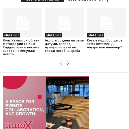
МАГАЗИН
МАГАЗИН
МАГАЗИН
Луис Хамилтон објави
Ако сте родени на овие
Кога е подобро да се
фотографии со Ким
датуми, според
зема витамин Д –
Кардашијан и покажа
нумерологијата ве
наутро или навечер?
како го поминуваат
следи посебна среќа
летото