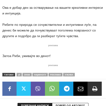
Ова е добар ден за остварување на вашите креативни интереси
и интуиција.
Рибите по природа се сочувствителни и интуитивни луѓе, па
денес би можеле да почувствуваат поголема поврзаност со
другите и подобро да ги разберат туѓите чувства.
реклама
Затоа Риби, уживајте во денот!
реклама
ТАГОВИ
ЈЕ
ЗНАК
НАЈМНОГУ
РЕКЛАМА
УЖИВА
ПОВРЗАНИ НАПИСИ
ПОВЕЌЕ ОД АВТОРОТ