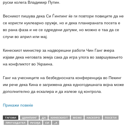
руски колега Владимир Путин.
Весникот пишува дека Си Ѓинпинг ќе ги повтори повиците да не
се користи нуклеарно оружје, но и дека планираната посета е
во рана фаза и не се одредени датуми, но можно е таа да се
случи во април или мај.
Кинескиот министер за надворешни работи Чин Ганг вчера
изјави дека неговата земја сака да игра улога во завршувањето
на конфликтот во Украина.
Ганг на учесниците на безбедносната конференција во Пекинг
им рече дека Кина е загрижена дека едногодишната војна може
дополнително да ескалира и да излезе од контрола.
Прикажи повеќе
ТАГОВИ
ЏЈИНПИНГ
ДА
КИНЕСКИОТ
МОЖЕ
НАСКОРО
ПОСЕТИ
ПРЕТСЕДАТЕЛ
РУСИЈА
СИ
„A