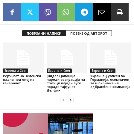
ПОВРЗАНИ НАПИСИ
ПОВЕЌЕ ОД АВТОРОТ
Европа и Свет
Европа и Свет
Европа и Свет
Рејтингот на Зеленски
(Видео) Јапонија
Украинец уапсен во
падна под оној на
нареди евакуација на
Германија, осомничен
генералот
стотици илјади луѓе
за шпионажа на
поради тајфунот
одбранбена компанија
Делфин