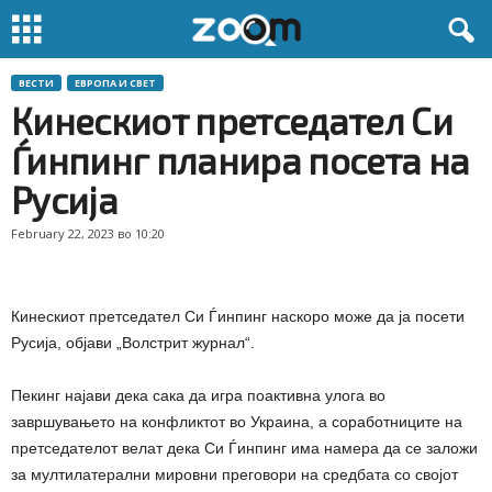
ВЕСТИ
ЕВРОПА И СВЕТ
Кинескиот претседател Си
Ѓинпинг планира посета на
Русија
February 22, 2023 во 10:20
Кинескиот претседател Си Ѓинпинг наскоро може да ја посети
Русија, објави „Волстрит журнал“.
Пекинг најави дека сака да игра поактивна улога во
завршувањето на конфликтот во Украина, а соработниците на
претседателот велат дека Си Ѓинпинг има намера да се заложи
за мултилатерални мировни преговори на средбата со својот