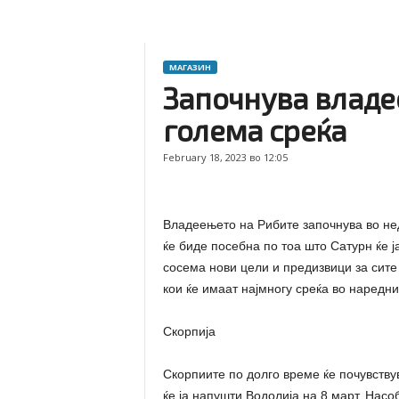
МАГАЗИН
Започнува владее
голема среќа
February 18, 2023 во 12:05
Владеењето на Рибите започнува во нед
ќе биде посебна по тоа што Сатурн ќе ј
сосема нови цели и предизвици за сите
кои ќе имаат најмногу среќа во наредни
Скорпија
Скорпиите по долго време ќе почувству
ќе ја напушти Водолија на 8 март. Нас