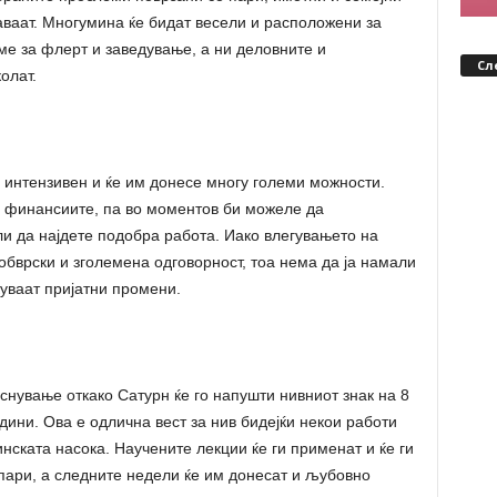
ваат. Многумина ќе бидат весели и расположени за
е за флерт и заведување, а ни деловните и
Сл
олат.
 интензивен и ќе им донесе многу големи можности.
и финансиите, па во моментов би можеле да
и да најдете подобра работа. Иако влегувањето на
обврски и зголемена одговорност, тоа нема да ја намали
куваат пријатни промени.
снување откако Сатурн ќе го напушти нивниот знак на 8
одини. Ова е одлична вест за нив бидејќи некои работи
инската насока. Научените лекции ќе ги применат и ќе ги
 пари, а следните недели ќе им донесат и љубовно