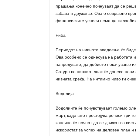
прашања конечно почнуваат да се реша
забава и дружење. Ова е совршено врем
финансиските успеси нема да ги заобик
Риба
Периодот на нивното владеење ќе биде
Ова особено се однесува на работата 
напредувате, да добиете покачување ил
Сатурн во нивниот знак ќе донесе нови 
нивната среќа. На интимно ниво ги оче
Водолија
Водолиите ќе почувствуваат големо оле
март, каде што престојува речиси три г
конечно ќе почнат да се движат во вист
искористат за успех на деловен план и