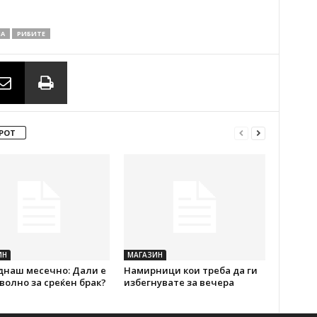
А
РИБИТЕ
РОТ
ИН
МАГАЗИН
днаш месечно: Дали е
Намирници кои треба да ги
волно за среќен брак?
избегнувате за вечера