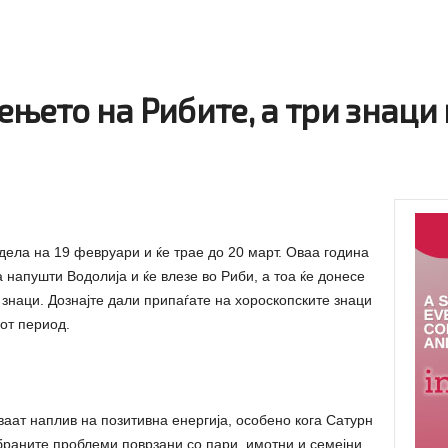
њето на Рибите, а три знаци
ела на 19 февруари и ќе трае до 20 март. Оваа година
а напушти Водолија и ќе влезе во Риби, а тоа ќе донесе
 знаци. Дознајте дали припаѓате на хороскопските знаци
от период.
ваат наплив на позитивна енергија, особено кога Сатурн
обраните проблеми поврзани со пари, имотни и семејни