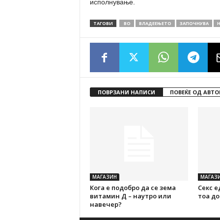
исполнување.
ТАГОВИ
ВО
ВЛАДЕЕЊЕТО
ЗАПОЧНУВА
Н
ПОВРЗАНИ НАПИСИ
ПОВЕЌЕ ОД АВТО
МАГАЗИН
МАГАЗ
Кога е подобро да се зема
Секс е
витамин Д – наутро или
тоа до
навечер?