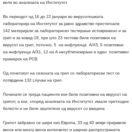
вели во анализата на Институтот.
Во периодот од 16 до 22 јануари во вирусолошката
лабораторија на Институтот за јавно здравство пристигнале
142 материјали за лабораториско тестирање истовремено и за
грип и за ковид-19, при што 23 тестови биле позитивни на
вирусот на грип, поточно, 5 на инфлуенца A/Х3, 5 позитивни
на инфлуенца А/Х1, 12 на А несубтипизирани и еден позитивен
примерок на РСВ.
Од почетокот на сезоната на грип со лабораториски тест се
потврдени 132 случаи на грип.
Починати се тројца пациенти кои биле позитивни на вирусот на
грипот, а кои, според анализата на Институтот, имале претходни
болести и не биле заштитени од вирусот со вакцина.
Грипот забрзано се шири низ Европа, 33 од 40 земји пријавиле
висок или многу висок интензитет и широко распространета