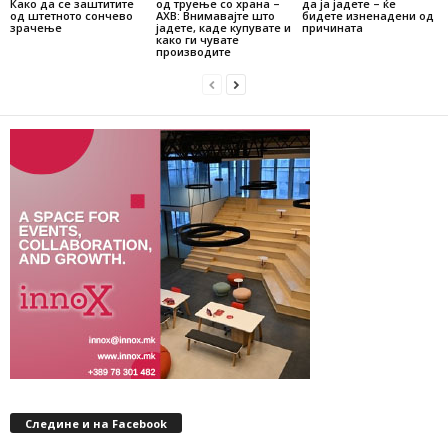
Како да се заштитите
од труење со храна –
да ја јадете – ќе
од штетното сончево
АХВ: Внимавајте што
бидете изненадени од
зрачење
јадете, каде купувате и
причината
како ги чувате
производите
Следине и на Facebook