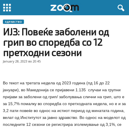
ЗДРАВСТВО
ИЈЗ: Повеќе заболени од
грип во споредба со 12
претходни сезони
January 28, 2023 во 20:45
Во текот на третата недела од 2023 година (пд 16 до 22
јануари), во Македонија се пријавени 1.135 случаи на групни
пријави за заболени од грип/ заболувања слични на грип, што е
за 15,7% помалку во споредба со претходната недела, но е и за
3,2 пати повеќе во однос на истиот период од минатата година,
велат од Институтот за јавно здравство. Во однос на моделот од
последните 12 сезони се регистрира зголемување од 3,1%, се