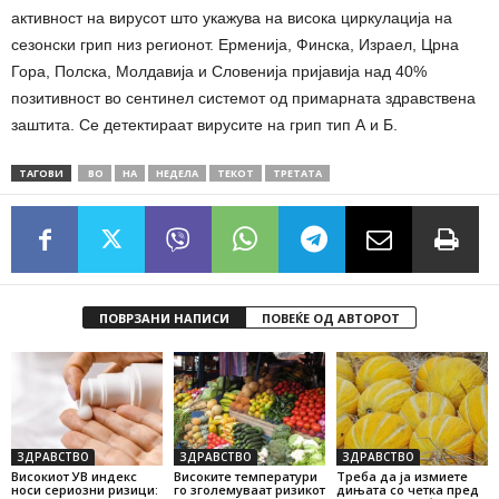
активност на вирусот што укажува на висока циркулација на
сезонски грип низ регионот. Ерменија, Финска, Израел, Црна
Гора, Полска, Молдавија и Словенија пријавија над 40%
позитивност во сентинел системот од примарната здравствена
заштита. Се детектираат вирусите на грип тип А и Б.
ТАГОВИ
ВО
НА
НЕДЕЛА
ТЕКОТ
ТРЕТАТА
ПОВРЗАНИ НАПИСИ
ПОВЕЌЕ ОД АВТОРОТ
ЗДРАВСТВО
ЗДРАВСТВО
ЗДРАВСТВО
Високиот УВ индекс
Високите температури
Треба да ја измиете
носи сериозни ризици:
го зголемуваат ризикот
дињата со четка пред