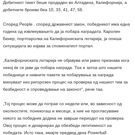
Добитниот тикет беше продаден во Алтадена, Калифорнија, а
добитните броеви беа 10, 33, 41, 47, 56.
Според People , според државниот закон, победникот има една
година од извлекувањето да ја побара наградата. Каролин
Бекер, портпаролка на Калифорниската лотарија, ја опиша
ситуацијата во изјава за споменатиот портал.
„Калифорниската лотарија не објавува или јавно признава кога
некој ќе се јави да побара награда. Тоа е затоа што нашите
победници и нивните пакети за побарувања за награда
минуваат низ ригорозен процес на проверка од нашиот тим за
безбедност и спроведување на законот“, рече таа.
„Тој процес може да потрае со недели или, во зависност од
околностите, понекогаш и месеци, а ние не прогласуваме
никого за победник додека не заврши периодот на проверка.
Овој процес е дизајниран да обезбеди легитимност на
победата. Исто така, имајте предвид дека Powerball