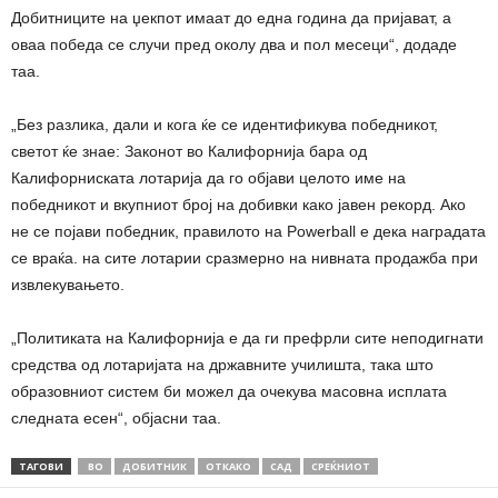
Добитниците на џекпот имаат до една година да пријават, а
оваа победа се случи пред околу два и пол месеци“, додаде
таа.
„Без разлика, дали и кога ќе се идентификува победникот,
светот ќе знае: Законот во Калифорнија бара од
Калифорниската лотарија да го објави целото име на
победникот и вкупниот број на добивки како јавен рекорд. Ако
не се појави победник, правилото на Powerball е дека наградата
се враќа. на сите лотарии сразмерно на нивната продажба при
извлекувањето.
„Политиката на Калифорнија е да ги префрли сите неподигнати
средства од лотаријата на државните училишта, така што
образовниот систем би можел да очекува масовна исплата
следната есен“, објасни таа.
ТАГОВИ
ВО
ДОБИТНИК
ОТКАКО
САД
СРЕЌНИОТ