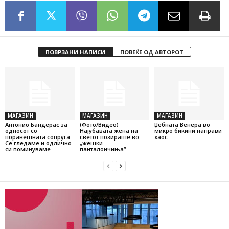
ПОВРЗАНИ НАПИСИ
ПОВЕЌЕ ОД АВТОРОТ
МАГАЗИН
МАГАЗИН
МАГАЗИН
Антонио Бандерас за
(Фото/Видео)
Џебната Венера во
односот со
Најубавата жена на
микро бикини направи
поранешната сопруга:
светот позираше во
хаос
Се гледаме и одлично
„жешки
си поминуваме
панталончиња“