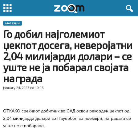
МАГАЗИН
Го добил најголемиот
џекпот досега, неверојатни
2,04 милијарди долари – се
уште не ја побарал својата
награда
January 24, 2023 во 10:05
ОТКАКО среќниот добитник во САД освои рекорден џекпот од
2,04 милијарди долари во Пауербол во ноември, наградата сè
уште не е побарана.