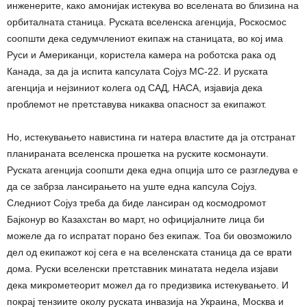
инженерите, како амонијак истекува во вселената во близина на
орбиталната станица. Руската вселенска агенција, Роскосмос
соопшти дека седумчлениот екипаж на станицата, во кој има
Руси и Американци, користела камера на роботска рака од
Канада, за да ја испита капсулата Сојуз МС-22. И руската
агенција и нејзиниот колега од САД, НАСА, изјавија дека
проблемот не претставува никаква опасност за екипажот.
Но, истекувањето навистина ги натера властите да ја отстранат
планираната вселенска прошетка на руските космонаути.
Руската агенција соопшти дека една опција што се разгледува е
да се забрза лансирањето на уште една капсула Сојуз.
Следниот Сојуз треба да биде лансиран од космодромот
Бајконур во Казахстан во март, но официјалните лица би
можеле да го испратат порано без екипаж. Тоа би овозможило
дел од екипажот кој сега е на вселенската станица да се врати
дома. Руски вселенски претставник минатата недела изјави
дека микрометеорит можел да го предизвика истекувањето. И
покрај тензиите околу руската инвазија на Украина, Москва и