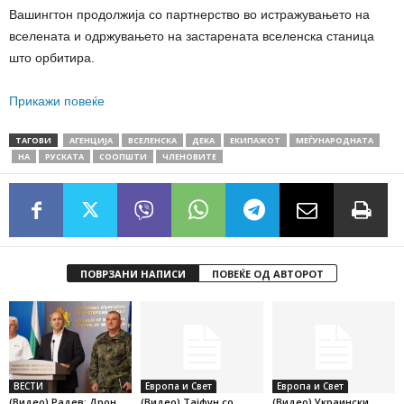
Вашингтон продолжија со партнерство во истражувањето на
вселената и одржувањето на застарената вселенска станица
што орбитира.
Прикажи повеќе
ТАГОВИ
АГЕНЦИЈА
ВСЕЛЕНСКА
ДЕКА
ЕКИПАЖОТ
МЕЃУНАРОДНАТА
НА
РУСКАТА
СООПШТИ
ЧЛЕНОВИТЕ
ПОВРЗАНИ НАПИСИ
ПОВЕЌЕ ОД АВТОРОТ
ВЕСТИ
Европа и Свет
Европа и Свет
(Видео) Радев: Дрон
(Видео) Тајфун со
(Видео) Украински