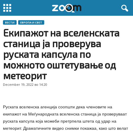
ВЕСТИ
ЕВРОПА И СВЕТ
Екипажот на вселенската
станица ја проверува
руската капсула по
можното оштетување од
метеорит
December 19, 2022 во 14:20
Руската вселенска агенција соопшти дека членовите на
екипажот на Меѓународната вселенска станица ја проверуваат
руската капсула која можеби претрпела штета од удар на
метеорит. Драматичните видео снимки покажаа, како што велат