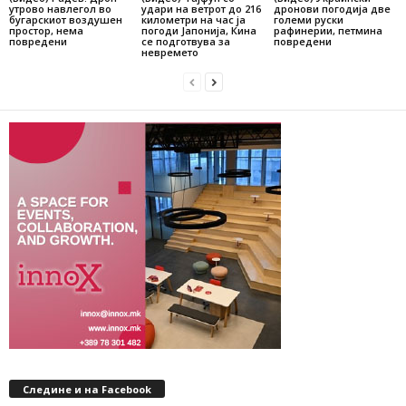
утрово навлегол во
удари на ветрот до 216
дронови погодија две
бугарскиот воздушен
километри на час ја
големи руски
простор, нема
погоди Јапонија, Кина
рафинерии, петмина
повредени
се подготвува за
повредени
невремето
Следине и на Facebook