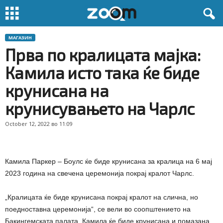
МАГАЗИН
Прва по кралицата мајка:
Камила исто така ќе биде
крунисана на
крунисувањето на Чарлс
October 12, 2022 во 11:09
Камила Паркер – Боулс ќе биде крунисана за кралица на 6 мај
2023 година на свечена церемонија покрај кралот Чарлс.
„Кралицата ќе биде крунисана покрај кралот на слична, но
поедноставна церемонија“, се вели во соопштението на
Бакингемската палата. Камила ќе биде крунисана и помазана