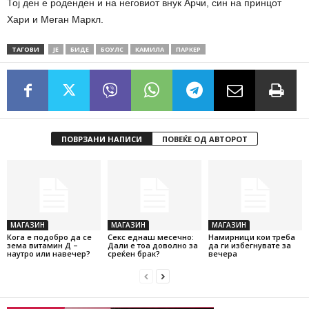
Тој ден е роденден и на неговиот внук Арчи, син на принцот
Хари и Меган Маркл.
ТАГОВИ
ЈЕ
БИДЕ
БОУЛС
КАМИЛА
ПАРКЕР
ПОВРЗАНИ НАПИСИ
ПОВЕЌЕ ОД АВТОРОТ
МАГАЗИН
МАГАЗИН
МАГАЗИН
Кога е подобро да се
Секс еднаш месечно:
Намирници кои треба
зема витамин Д –
Дали е тоа доволно за
да ги избегнувате за
наутро или навечер?
среќен брак?
вечера