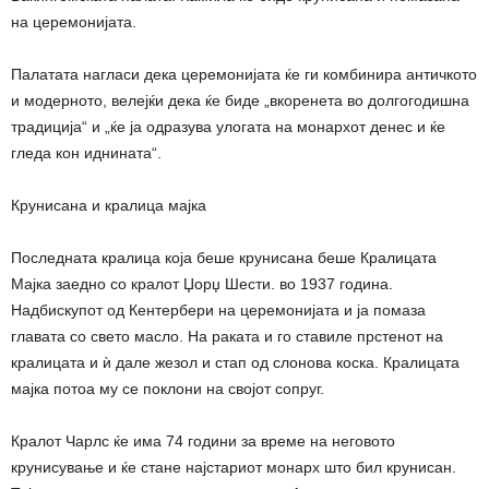
на церемонијата.
Палатата нагласи дека церемонијата ќе ги комбинира античкото
и модерното, велејќи дека ќе биде „вкоренета во долгогодишна
традиција“ и „ќе ја одразува улогата на монархот денес и ќе
гледа кон иднината“.
Крунисана и кралица мајка
Последната кралица која беше крунисана беше Кралицата
Мајка заедно со кралот Џорџ Шести. во 1937 година.
Надбискупот од Кентербери на церемонијата и ја помаза
главата со свето масло. На раката и го ставиле прстенот на
кралицата и ѝ дале жезол и стап од слонова коска. Кралицата
мајка потоа му се поклони на својот сопруг.
Кралот Чарлс ќе има 74 години за време на неговото
крунисување и ќе стане најстариот монарх што бил крунисан.