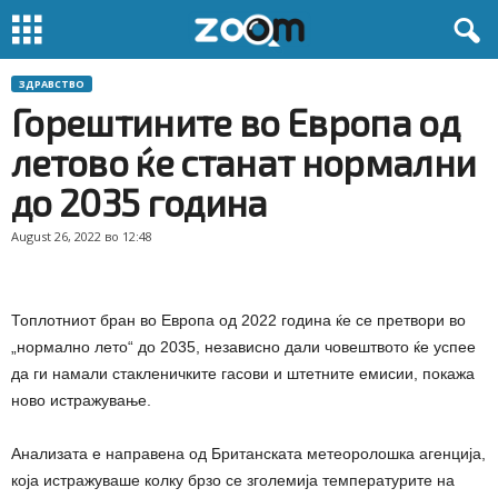
ЗДРАВСТВО
Горештините во Европа од
летово ќе станат нормални
до 2035 година
August 26, 2022 во 12:48
Топлотниот бран во Европа од 2022 година ќе се претвори во
„нормално лето“ до 2035, независно дали човештвото ќе успее
да ги намали стакленичките гасови и штетните емисии, покажа
ново истражување.
Анализата е направена од Британската метеоролошка агенција,
која истражуваше колку брзо се зголемија температурите на