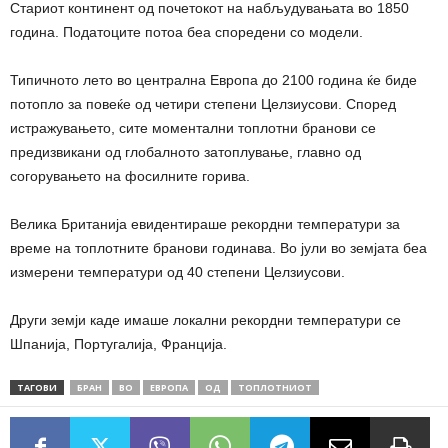
Стариот континент од почетокот на набљудувањата во 1850
година. Податоците потоа беа споредени со модели.
Типичното лето во централна Европа до 2100 година ќе биде
потопло за повеќе од четири степени Целзиусови. Според
истражувањето, сите моментални топлотни бранови се
предизвикани од глобалното затоплување, главно од
согорувањето на фосилните горива.
Велика Британија евидентираше рекордни температури за
време на топлотните бранови годинава. Во јули во земјата беа
измерени температури од 40 степени Целзиусови.
Други земји каде имаше локални рекордни температури се
Шпанија, Португалија, Франција.
ТАГОВИ
БРАН
ВО
ЕВРОПА
ОД
ТОПЛОТНИОТ