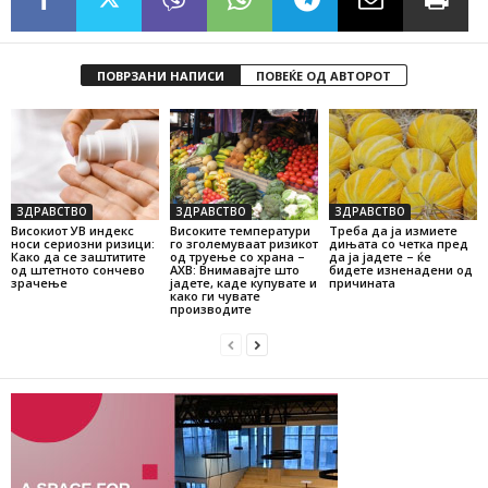
ПОВРЗАНИ НАПИСИ
ПОВЕЌЕ ОД АВТОРОТ
ЗДРАВСТВО
ЗДРАВСТВО
ЗДРАВСТВО
Високиот УВ индекс
Високите температури
Треба да ја измиете
носи сериозни ризици:
го зголемуваат ризикот
дињата со четка пред
Како да се заштитите
од труење со храна –
да ја јадете – ќе
од штетното сончево
АХВ: Внимавајте што
бидете изненадени од
зрачење
јадете, каде купувате и
причината
како ги чувате
производите