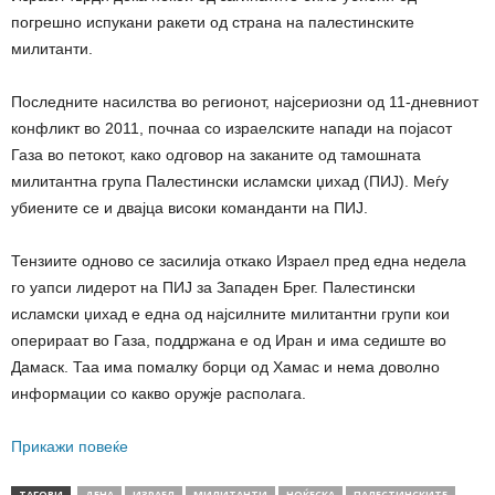
погрешно испукани ракети од страна на палестинските
милитанти.
Последните насилства во регионот, најсериозни од 11-дневниот
конфликт во 2011, почнаа со израелските напади на појасот
Газа во петокот, како одговор на заканите од тамошната
милитантна група Палестински исламски џихад (ПИЈ). Меѓу
убиените се и двајца високи команданти на ПИЈ.
Тензиите одново се засилија откако Израел пред една недела
го уапси лидерот на ПИЈ за Западен Брег. Палестински
исламски џихад е една од најсилните милитантни групи кои
оперираат во Газа, поддржана е од Иран и има седиште во
Дамаск. Таа има помалку борци од Хамас и нема доволно
информации со какво оружје располага.
Прикажи повеќе
ТАГОВИ
ДЕНА
ИЗРАЕЛ
МИЛИТАНТИ
НОЌЕСКА
ПАЛЕСТИНСКИТЕ