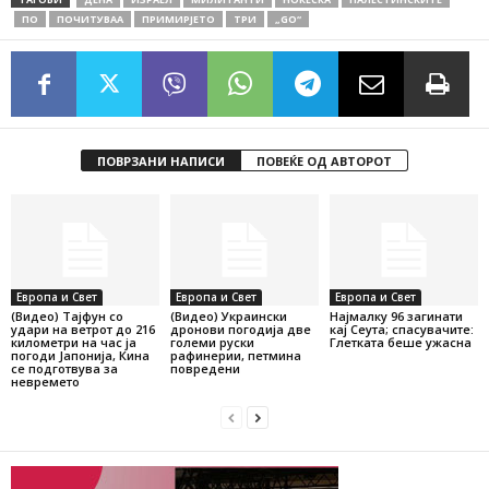
ПО
ПОЧИТУВАА
ПРИМИРЈЕТО
ТРИ
„GO“
ПОВРЗАНИ НАПИСИ
ПОВЕЌЕ ОД АВТОРОТ
Европа и Свет
Европа и Свет
Европа и Свет
(Видео) Тајфун со
(Видео) Украински
Најмалку 96 загинати
удари на ветрот до 216
дронови погодија две
кај Сеута; спасувачите:
километри на час ја
големи руски
Глетката беше ужасна
погоди Јапонија, Кина
рафинерии, петмина
се подготвува за
повредени
невремето