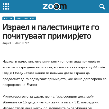
ВЕСТИ
ЕВРОПА И СВЕТ
Израел и палестинците го
почитуваат примирјето
August 8, 2022 во 9:23
Израел и палестинските милитанти го почитуваа примирјето
ноќеска по три дена насилства, во кои загинаа најмалку 44 луѓе.
САД и Обединетите нации ги повикаа двете страни да
продолжат да го одржуваат примирјето, кое беше договорено со
посредство на Египет.
Министерството за здравство на Газа соопшти дека меѓу
убиените се 15 деца и четири жени, а има и 311 повредени.
Израел тврди дека некои од загинатите биле убиени од