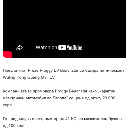
Преслаткиот Freze Froggy EV Beachstar се базира на кинескиот
Wuling Hong Guang Mini EV,
Компанијата го промовира Froggy Beachstar како „најевтин
електричен автомобил во Европа“ со цена од околу 20.000
евра.
Го придвижува електромотор од 41 КС, со максимална брзина
од 100 km/h.