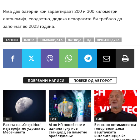
Има две батерии кои гарантираат 200 и 300 километри
автономија, соодветно, додека испораките би требало да
започнат во 2023 година.
ТАГОВИ
DARTZ
КОМПАНИЈАТА
ЛАТВИЈА
ОД
ПРОИЗВЕДУВА
ПОВРЗАНИ НАПИСИ
ПОВЕЌЕ ОД АВТОРОТ
ГИК
ГИК
ГИК
Ракета на „Спејс Икс“
AI во HR повеќе не е
Безос во оптимистички
најверојатно удрила во
иднина туку нов
говор вели дека
Месечината
стандард за паметно
вештачката
вработување
интелигенција ќе
доведе до недостиг на