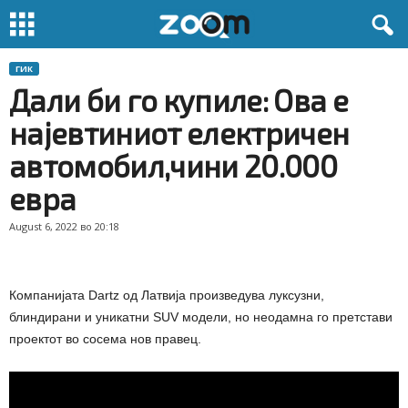
ГИК
Дали би го купиле: Oва е
најевтиниот електричен
автомобил,чини 20.000
евра
August 6, 2022 во 20:18
Компанијата Dartz од Латвија произведува луксузни,
блиндирани и уникатни SUV модели, но неодамна го претстави
проектот во сосема нов правец.