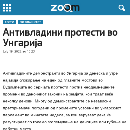
ВЕСТИ
ЕВРОПА И СВЕТ
Aнтивладини протести во
Унгарија
July 19, 2022 во 10:23
Антивладините демонстранти во Унгарија за денеска и утре
најавија блокирање на еден од главните мостови во
Будимпешта во серијата протести против неодамнешните
промени во даночниот законик на земјата, кои траат веќе
неколку денови. Многу од демонстрантите се независни
претприемачи погодени од промените усвоени во унгарскиот
парламент во минатата недела, за кои веруваат дека ќе
резултираат со големо зголемување на даноците или губење на
работни места.