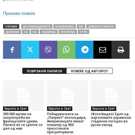
Прикажи повеќе
ТАГОВИ
АНТИВЛАДИНИТЕ
БЛОКИРАЊЕ
ВО
ДЕМОНСТРАНТИ
ДЕНЕСКА
ЗА
НА
НАЈАВИЈА
УНГАРИЈА
УТРЕ
ПОВРЗАНИ НАПИСИ
ПОВЕЌЕ ОД АВТОРОТ
Европа и Свет
Европа и Свет
Европа и Свет
300.000 жртви на
Побарувачката за
(Фото/видео) Еден од
злоупотреба во
„Патриот“ експлодира,
најголемите украински
француските цркви,
Американците имаат
стадиони погоден во
Папата ќе се сретне со
помалку од 850
руски напад
дел од нив
преостанати
пресретнувачи