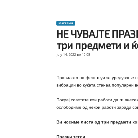
МАГАЗИН
НЕ ЧУВАЈТЕ ПРАЗН
три предмети и ќ
July 14, 2022 во 10:08
Правилата на фенг шуи за уредување на
вибрации во куќата станаа популарни во
Покрај советите кои работи да ги внесем
ослободиме од некои работи заради соп
Ви носиме листа од три предмети к
Празни тегли