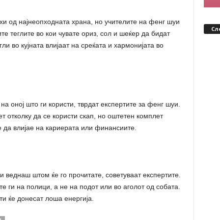
ихи од најнеопходната храна, но учителите на фенг шуи
Сл
те теглите во кои чувате ориз, сол и шеќер да бидат
ли во кујната влијаат на среќата и хармонијата во
а оној што ги користи, тврдат експертите за фенг шуи.
ет отколку да се користи скап, но оштетен комплет
 да влијае на кариерата или финансиите.
и веднаш штом ќе го прочитате, советуваат експертите.
те ги на полици, а не на подот или во аголот од собата.
и ќе донесат лоша енергија.
И