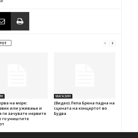
РОТ
ИН
МАГАЗИН
крва на море:
(Видео) Лепа Брена падна на
звик или уживање и
сцената на концертот во
а ги зачувате нервите
Будва
е го уништите
от