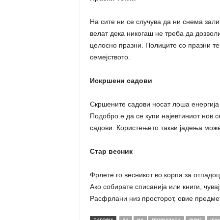
На сите ни се случува да ни снема зал
велат дека никогаш не треба да дозволи
целосно празни. Полиците со празни тег
семејството.
Искршени садови
Скршените садови носат лоша енергија н
Подобро е да се купи најевтиниот нов с
садови. Користењето такви јадења може
Стар весник
Фрлете го весникот во корпа за отпадоц
Ако собирате списанија или книги, чувај
Расфрлани низ просторот, овие предмет
ТАГОВИ
ЗА
НА
ПРАВИЛАТА
ФЕНГ
ШУ