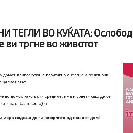
И ТЕГЛИ ВО КУЌАТА: Ослободе
е ви тргне во животот
 домот, привлекување позитивна енергија и позитивни
 целиот свет.
е во домот, како да ги средиме, има и совети како да се
ствената благосостојба.
ои мора веднаш да ги исфрлите од вашиот дом!