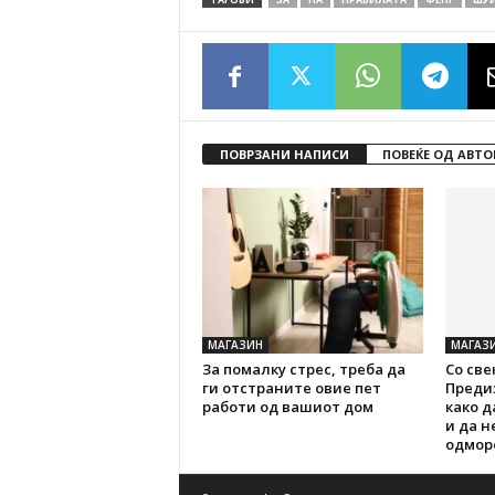
ПОВРЗАНИ НАПИСИ
ПОВЕЌЕ ОД АВТО
МАГАЗИН
МАГАЗ
За помалку стрес, треба да
Со све
ги отстраните овие пет
Преди
работи од вашиот дом
како д
и да н
одмор