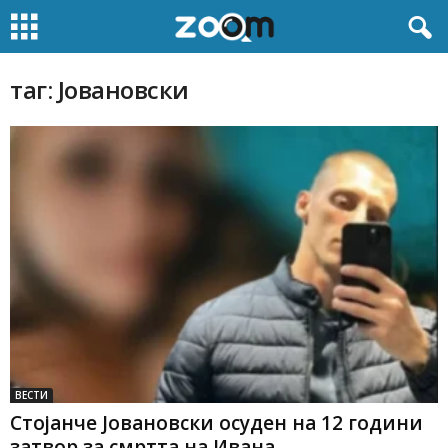
таг: Јовановски
ВЕСТИ
Стојанче Јовановски осуден на 12 години
затвор за смртта на Ивана...