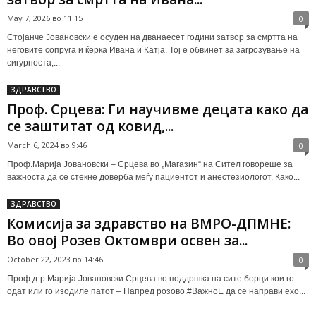
May 7, 2026 во 11:15
0
Стојанче Јовановски е осуден на дванаесет години затвор за смртта на
неговите сопруга и ќерка Ивана и Катја. Тој е обвинет за загрозување на
сигурноста,...
ЗДРАВСТВО
Проф. Срцева: Ги научивме децата како да
се заштитат од ковид,...
March 6, 2024 во 9:46
0
Проф.Марија Јовановски – Срцева во „Магазин“ на Сител говореше за
важноста да се стекне доверба меѓу пациентот и анестезиологот. Како...
ЗДРАВСТВО
Комисија за здравство на ВМРО-ДПМНЕ:
Во овој Розев Октомври освен за...
October 22, 2023 во 14:46
0
Проф.д-р Марија Јовановски Срцева во поддршка на сите борци кои го
одат или го изодиле патот – Напред розово.#ВажноЕ да се направи ехо...