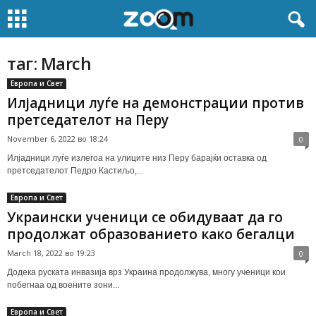
таг: March
Европа и Свет
Илјадници луѓе на демонстрации против
претседателот на Перу
November 6, 2022 во 18:24
0
Илјадници луѓе излегоа на улиците низ Перу барајќи оставка од
претседателот Педро Кастиљо,...
Европа и Свет
Украински ученици се обидуваат да го
продолжат образованието како бегалци
March 18, 2022 во 19:23
0
Додека руската инвазија врз Украина продолжува, многу ученици кои
побегнаа од воените зони...
Европа и Свет