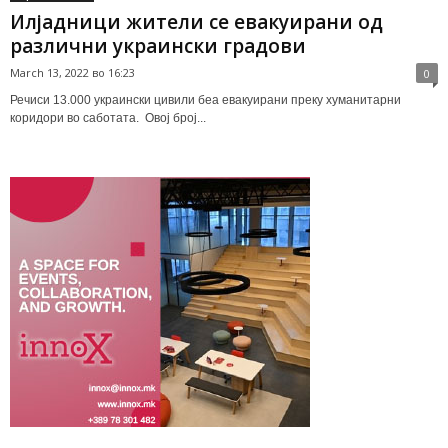
Илјадници жители се евакуирани од
различни украински градови
March 13, 2022 во 16:23
0
Речиси 13.000 украински цивили беа евакуирани преку хуманитарни
коридори во саботата. Овој број...