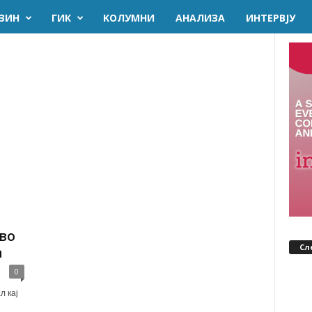
ЗИН
ГИК
KОЛУМНИ
AНАЛИЗА
ИНТЕРВЈУ
 во
Сл
а
0
л кај