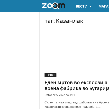
ВЕСТИ
МАГА
z
o
таг: Казанлак
o
m
.
m
k
Регион
Еден мртов во експлозија
воена фабрика во Бугариј
October 5, 2022 во 3:34
Силен татнеж и чад над фабриката на Арсена
Казанлак ги крена на нозе полицијата,...