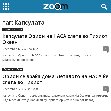
таг: Капсулата
Европа и Свет
Капсулата Орион на НАСА слета во Тихиот
Океан
December 12, 2022 во 10:20
0
Капсулата Орион на НАСА се врати на Земјата во неделата по
молскавично повратно...
Европа и Свет
Орион се враќа дома: Леталото на НАСА ќе
слета во Тихиот...
December 2, 2022 во 10:20
0
Капсулата Орион на американската вселенска мисија без екипаж Артемис
1 до Месечината ја напушти лунарната орбита и е на пат назад...