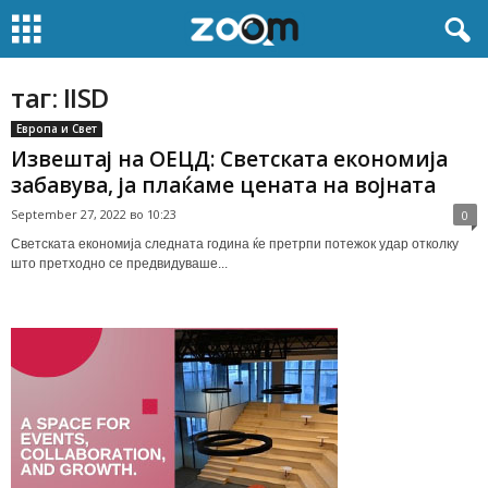
таг: IISD
Европа и Свет
Извештај на ОЕЦД: Светската економија
забавува, ја плаќаме цената на војната
September 27, 2022 во 10:23
0
Светската економија следната година ќе претрпи потежок удар отколку
што претходно се предвидуваше...