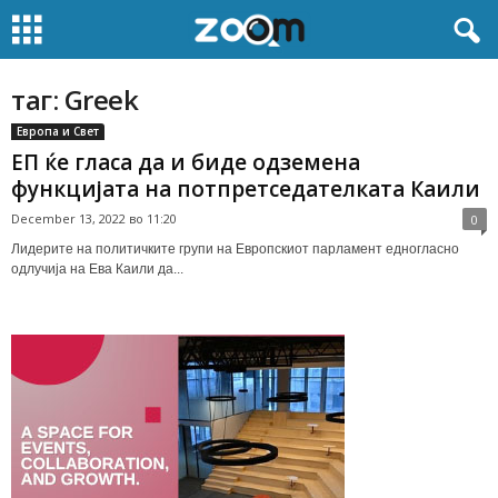
таг: Greek
Европа и Свет
ЕП ќе гласа да и биде одземена
функцијата на потпретседателката Каили
December 13, 2022 во 11:20
0
Лидерите на политичките групи на Европскиот парламент едногласно
одлучија на Ева Каили да...