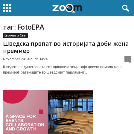
таг: FotoEPA
Европа и Свет
Шведска првпат во историјата доби жена
премиер
November 24, 2021 во 14:24
0
Шведска е единствената скандинавска земја која досега немала жена
премиерПратениците во шведскиот парламент...