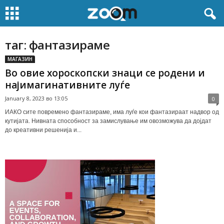
таг: фантазираме
МАГАЗИН
Во овие хороскопски знаци се родени и
најимагинативните луѓе
January 8, 2023 во 13:05
0
ИАКО сите повремено фантазираме, има луѓе кои фантазираат надвор од
кутијата. Нивната способност за замислување им овозможува да дојдат
до креативни решенија и...