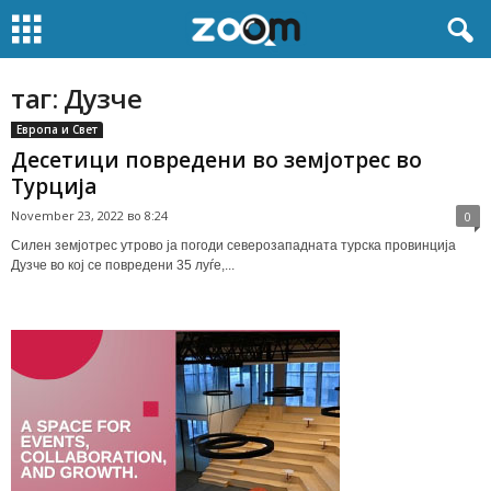
таг: Дузче
Европа и Свет
Десетици повредени во земјотрес во
Турција
November 23, 2022 во 8:24
0
Силен земјотрес утрово ја погоди северозападната турска провинција
Дузче во кој се повредени 35 луѓе,...