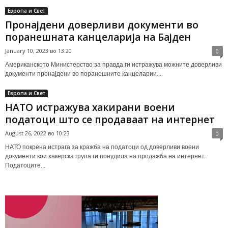
Европа и Свет
Пронајдени доверливи документи во
поранешната канцеларија на Бајден
January 10, 2023 во 13:20
0
Американското Министерство за правда ги истражува можните доверливи
документи пронајдени во поранешните канцеларии...
Европа и Свет
НАТO истражува хакирани воени
податоци што се продаваат на интернет
August 26, 2022 во 10:23
0
НАТО покрена истрага за кражба на податоци од доверливи воени
документи кои хакерска група ги понудила на продажба на интернет.
Податоците...