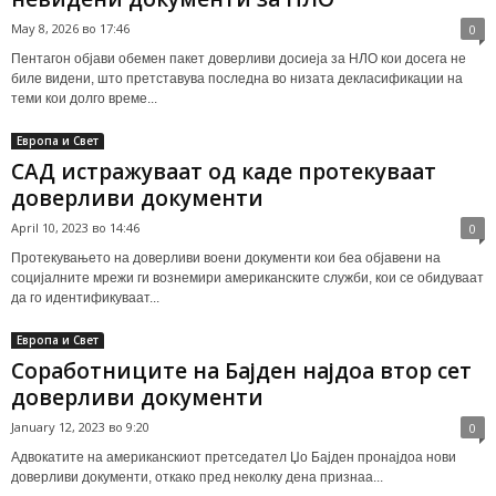
May 8, 2026 во 17:46
0
Пентагон објави обемен пакет доверливи досиеја за НЛО кои досега не
биле видени, што претставува последна во низата декласификации на
теми кои долго време...
Европа и Свет
САД истражуваат од каде протекуваат
доверливи документи
April 10, 2023 во 14:46
0
Протекувањето на доверливи воени документи кои беа објавени на
социјалните мрежи ги вознемири американските служби, кои се обидуваат
да го идентификуваат...
Европа и Свет
Соработниците на Бајден најдоа втор сет
доверливи документи
January 12, 2023 во 9:20
0
Адвокатите на американскиот претседател Џо Бајден пронајдоа нови
доверливи документи, откако пред неколку дена признаа...