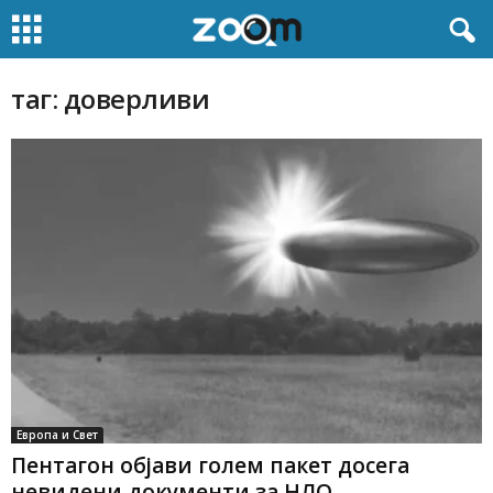
таг: доверливи
Европа и Свет
Пентагон објави голем пакет досега
невидени документи за НЛО