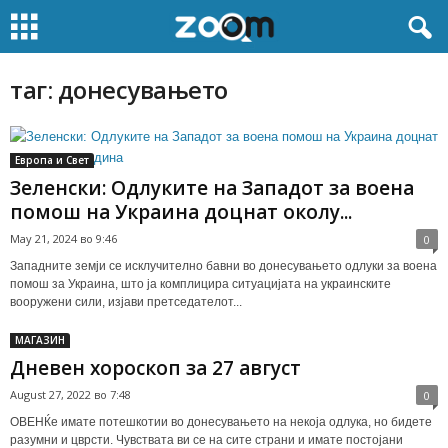
таг: донесувањето
Европа и Свет
Зеленски: Одлуките на Западот за воена
помош на Украина доцнат околу...
May 21, 2024 во 9:46
0
Западните земји се исклучително бавни во донесувањето одлуки за воена
помош за Украина, што ја комплицира ситуацијата на украинските
вооружени сили, изјави претседателот...
МАГАЗИН
Дневен хороскоп за 27 август
August 27, 2022 во 7:48
0
ОВЕНЌе имате потешкотии во донесувањето на некоја одлука, но бидете
разумни и цврсти. Чувствата ви се на сите страни и имате постојани