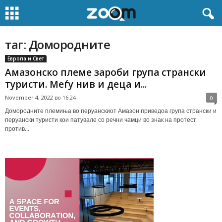
таг: Домородните
Европа и Свет
Амазонско племе зароби група странски
туристи. Меѓу нив и деца и...
November 4, 2022 во 16:24
0
Домородните племиња во перуанскиот Амазон приведоа група странски и
перуански туристи кои патувале со речни чамци во знак на протест
против...