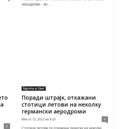
аеродроми – во...
Европа и Свет
ето
Поради штрајк, откажани
а
стотици летови на неколку
германски аеродроми
March 13, 2023 во 8:20
0
0
Стотици летови се откажани денеска на неколку