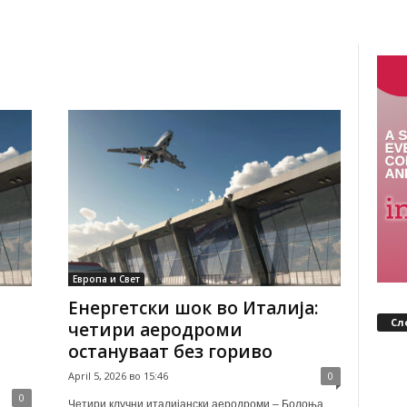
Европа и Свет
Енергетски шок во Италија:
Сл
четири аеродроми
остануваат без гориво
April 5, 2026 во 15:46
0
0
Четири клучни италијански аеродроми – Болоња,