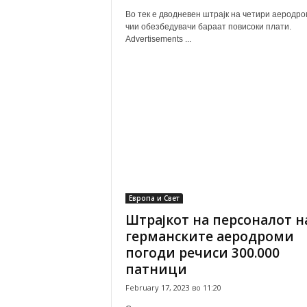
Во тек е дводневен штрајк на четири аеродро
чии обезбедувачи бараат повисоки плати.
Advertisements ...
Европа и Свет
Штрајкот на персоналот н
германските аеродроми
погоди речиси 300.000
патници
February 17, 2023 во 11:20