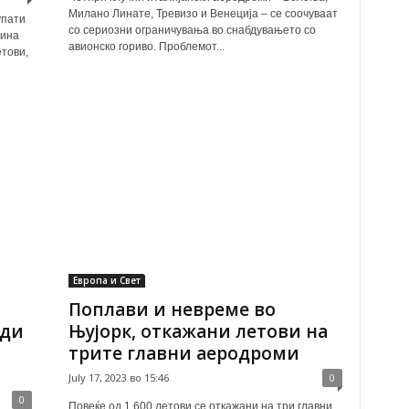
Милано Линате, Тревизо и Венеција – се соочуваат
упати
со сериозни ограничувања во снабдувањето со
нина
авионско гориво. Проблемот...
етови,
Европа и Свет
Поплави и невреме во
ади
Њујорк, откажани летови на
трите главни аеродроми
July 17, 2023 во 15:46
0
0
Повеќе од 1 600 летови се откажани на три главни