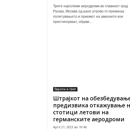
Трите најголеми аеродроми во главниот град
Русија, Москва од рано утрово го прекинаа
полетувањето и приемот на авионите кои
пристигнуваат, објави...
Европа и Свет
Штрајкот на обезбедувањ
предизвика откажување н
стотици летови на
германските аеродроми
April 21, 2023 во 10:46