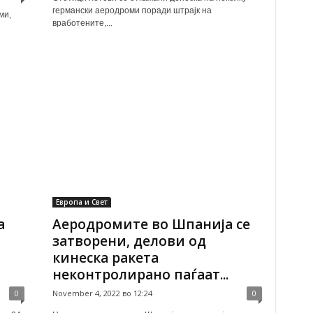
германски аеродроми поради штрајк на
ми,
вработените,...
Европа и Свет
а
Аеродромите во Шпанија се
затворени, делови од
кинеска ракета
неконтролирано паѓаат...
0
November 4, 2022 во 12:24
0