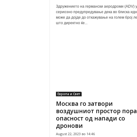
Здружението на германски аеродроми (ADV) 
сериозно предупредување дека во блиска ид
може да дојде до откажување на голем број л
што директно ќе...
Европа и Свет
Москва го затвори
воздушниот простор пор
опасност од напади со
дронови
August 22, 2023 во 14:46