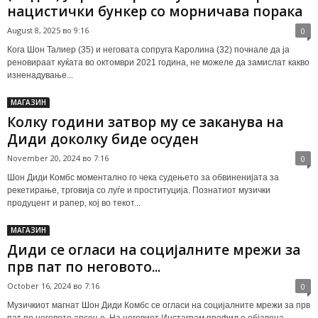
нацистички бункер со морничава порака
August 8, 2025 во 9:16
0
Кога Шон Талиер (35) и неговата сопруга Каролина (32) почнале да ја
реновираат куќата во октомври 2021 година, не можеле да замислат какво
изненадување...
МАГАЗИН
Колку години затвор му се заканува на
Диди доколку биде осуден
November 20, 2024 во 7:16
0
Шон Диди Комбс моментално го чека судењето за обвиненијата за
рекетирање, трговија со луѓе и проституција. Познатиот музички
продуцент и рапер, кој во текот...
МАГАЗИН
Диди се огласи на социјалните мрежи за
прв пат по неговото...
October 16, 2024 во 7:16
0
Музичкиот магнат Шон Диди Комбс се огласи на социјалните мрежи за прв