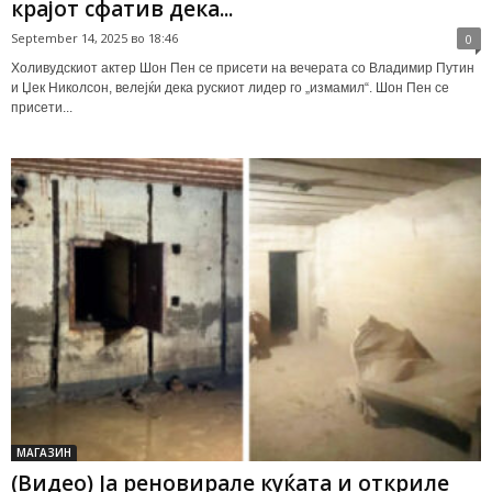
крајот сфатив дека...
September 14, 2025 во 18:46
0
Холивудскиот актер Шон Пен се присети на вечерата со Владимир Путин
и Џек Николсон, велејќи дека рускиот лидер го „измамил“. Шон Пен се
присети...
МАГАЗИН
(Видео) Ја реновирале куќата и откриле