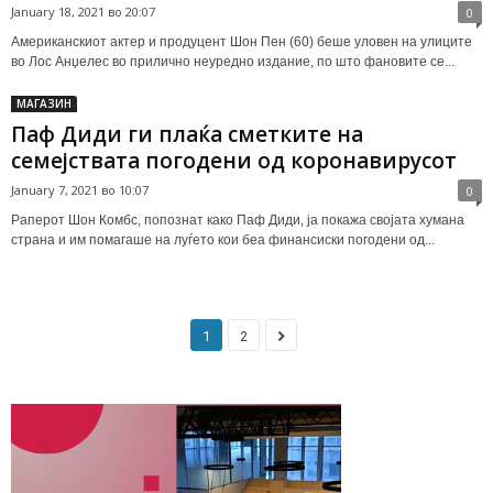
January 18, 2021 во 20:07
0
Американскиот актер и продуцент Шон Пен (60) беше уловен на улиците
во Лос Анџелес во прилично неуредно издание, по што фановите се...
МАГАЗИН
Паф Диди ги плаќа сметките на
семејствата погодени од коронавирусот
January 7, 2021 во 10:07
0
Раперот Шон Комбс, попознат како Паф Диди, ја покажа својата хумана
страна и им помагаше на луѓето кои беа финансиски погодени од...
1
2