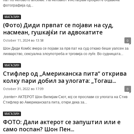
пат по неговото апсење. На неговиот Инстаграм профил е објавена
фотографија од...
МАГАЗИН
(Фото) Диди првпат се појави на суд,
насмеан, гушкајќи ги адвокатите
October 11, 2024 во 13:58
0
Шон Диди Комбс вчера се појави за прв пат на суд откако беше уапсен за
лихварство, сексуална злоупотреба и трговија со луѓе. Во судницата...
МАГАЗИН
Стифлер од „Американска пита“ открива
колку пари добил за улогата: „Тогаш...
October 31, 2022 во 17:09
0
,/center> АКТЕРОТ Шон Вилијам Скот, кој се прослави со улогата на Стив
Стифлер во Американската пита, откри дека за...
МАГАЗИН
ФОТО: Дали актерот се запуштил или е
само поспан? Шон Пен...