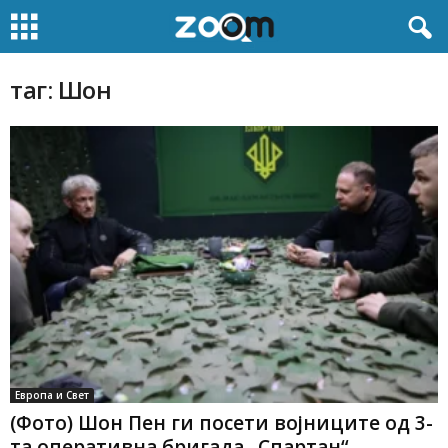
таг: Шон
Европа и Свет
(Фото) Шон Пен ги посети војниците од 3-
та оперативна бригада „Спартан“