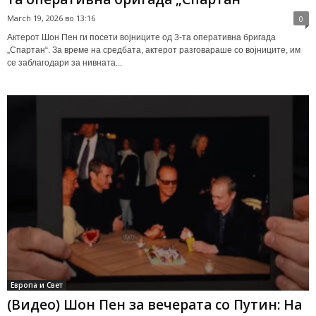
March 19, 2026 во 13:16
0
Актерот Шон Пен ги посети војниците од 3-та оперативна бригада
„Спартан“. За време на средбата, актерот разговараше со војниците, им
се заблагодари за нивната...
Европа и Свет
(Видео) Шон Пен за вечерата со Путин: На