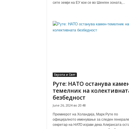
сите земји на ЕУ кои се во Шенген зоната,...
Европа и Свет
Руте: НАТО останува камен
темелник на колективнат
безбедност
June 26, 2024 во 20:48
Премиерот на Холандија, Марк Руте по
официјалното именување за следен генерал
секретар на НАТО изјави дека Алијансата ост