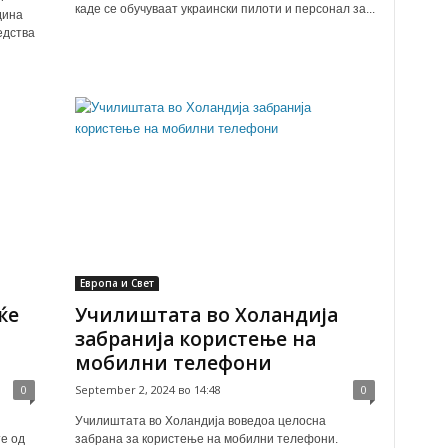
каде се обучуваат украински пилоти и персонал за...
дина
едства
Европа и Свет
ќе
Училиштата во Холандија
забранија користење на
мобилни телефони
0
September 2, 2024 во 14:48
0
Училиштата во Холандија воведоа целосна
е од
забрана за користење на мобилни телефони.