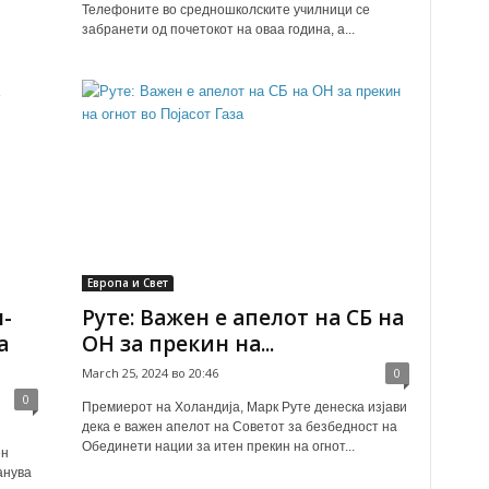
Телефоните во средношколските училници се
забранети од почетокот на оваа година, а...
Европа и Свет
-
Руте: Важен е апелот на СБ на
а
ОН за прекин на...
March 25, 2024 во 20:46
0
0
Премиерот на Холандија, Марк Руте денеска изјави
дека е важен апелот на Советот за безбедност на
Обединети нации за итен прекин на огнот...
ен
анува