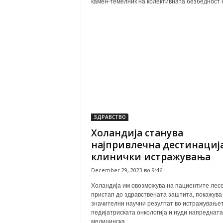
камен-темелник на колективната безбедност н
ЗДРАВСТВО
Холандија станува
најпривлечна дестинација
клинички истражувања
December 29, 2023 во 9:46
Холандија им овозможува на пациентите лес
пристап до здравствената заштита, покажува
значителни научни резултат во истражување
педијатриската онкологија и нуди напредната
медицинска...