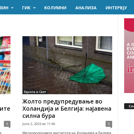
ЗИН
ГИК
KОЛУМНИ
AНАЛИЗА
ИНТЕРВЈУ
Европа и Свет
Жолто предупредување во
Сл
ните
Холандија и Белгија: најавена
силна бура
0
June 2, 2026 во 11:46
0
а
Метеоролошките институти на Холандија и Белгија