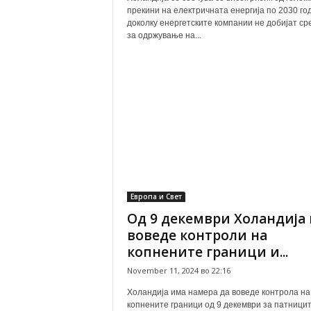
прекини на електричната енергија по 2030 го
доколку енергетските компании не добијат ср
за одржување на...
Европа и Свет
Од 9 декември Холандија 
воведе контроли на
копнените граници и...
November 11, 2024 во 22:16
Холандија има намера да воведе контрола на
копнените граници од 9 декември за патницит