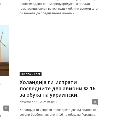
а
денес издадоа жолти предупредувања поради
грмотевици, силен ветер, град и обилни врнежи што
би можеле да предизвикаат локални...
Европа и Свет
д
Холандија ги испрати
последните два авиони Ф-16
за обука на украински...
November 21, 2024 во 8:16
0
0
Холандија ги испрати последните два од вкупно 18
ветени борбени авиони Ф-16 на обука во Романија,
и