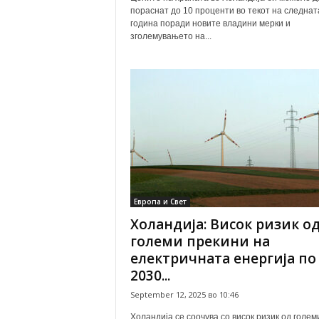
пораснат до 10 проценти во текот на следнат
година поради новите владини мерки и
зголемувањето на...
Европа и Свет
Холандија: Висок ризик о
големи прекини на
електричната енергија по
2030...
September 12, 2025 во 10:46
Холандија се соочува со висок ризик од голем