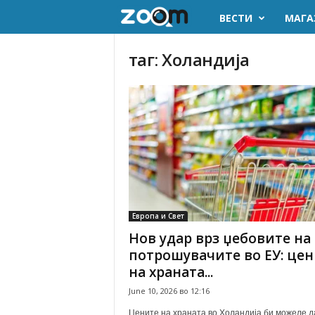
ВЕСТИ
МАГА
z
o
таг: Холандија
o
m
.
m
k
Европа и Свет
Нов удар врз џебовите на
потрошувачите во ЕУ: це
на храната...
June 10, 2026 во 12:16
Цените на храната во Холандија би можеле д