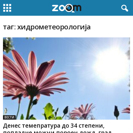
таг: хидрометеорологија
ВЕСТИ
Денес темепратура до 34 степени,
попладне можни пороен дожд, град,