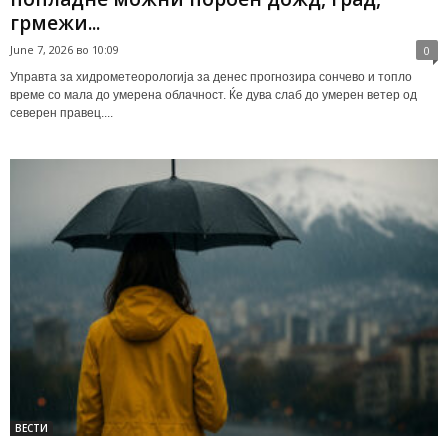
грмежи...
June 7, 2026 во 10:09
0
Управта за хидрометеорологија за денес прогнозира сончево и топло
време со мала до умерена облачност. Ќе дува слаб до умерен ветер од
северен правец....
ВЕСТИ