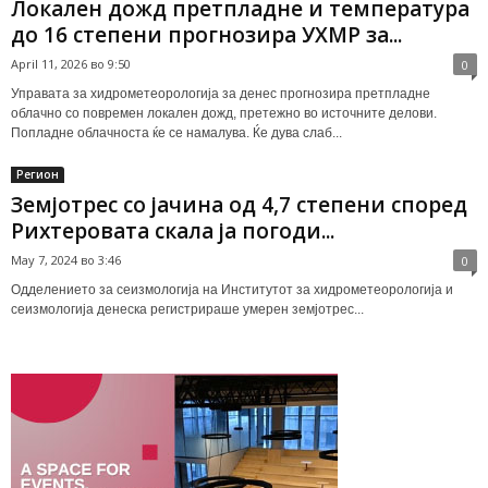
Локален дожд претпладне и температура
до 16 степени прогнозира УХМР за...
April 11, 2026 во 9:50
0
Управата за хидрометеорологија за денес прогнозира претпладне
облачно со повремен локален дожд, претежно во источните делови.
Попладне облачноста ќе се намалува. Ќе дува слаб...
Регион
Земјотрес со јачина од 4,7 степени според
Рихтеровата скала ја погоди...
May 7, 2024 во 3:46
0
Одделението за сеизмологија на Институтот за хидрометеорологија и
сеизмологија денеска регистрираше умерен земјотрес...