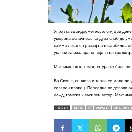
Управта за хидрометеорологија за дене
умерена облачност. Ќе дува слаб до ум
ќе има локален развој на нестабилна о
услови за изолирана појава на краткотр
Максималната температура ќе биде во и
Во Скопје, сончево и топло со мала до 
северен правец. Попладне во делови од
дожд, грмежи и засилен ветер. Максима
ТАГОВИ
ДЕНЕС
ЗА
УПРАВТА
ХИДРОМЕТЕ