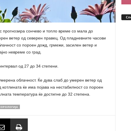
Сл
с прогнозира сончево и топло време со мала до
ерен ветер од северен правец. Од пладневните часови
блачност со пороен дожд, грмежи, засилен ветер и
ајно невреме со град.
нтервал од 27 до 34 степени.
умерена облачност. Ќе дува слаб до умерен ветер од
 котлината ќе има појава на нестабилност со пороен
лната температура ќе достигне до 32 степена.
ОРОЛОГИЈА