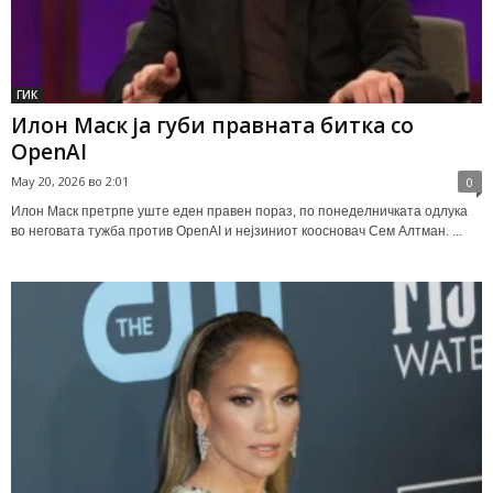
ГИК
Илон Маск ја губи правната битка со
OpenAI
May 20, 2026 во 2:01
0
Илон Маск претрпе уште еден правен пораз, по понеделничката одлука
во неговата тужба против OpenAI и нејзиниот коосновач Сем Алтман. ...