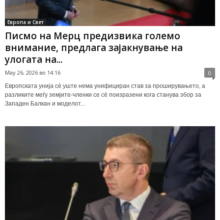
Европа и Свет
Писмо на Мерц предизвика големо
внимание, предлага зајакнување на
улогата на...
May 26, 2026 во 14:16
0
Европската унија сè уште нема унифициран став за проширувањето, а
разликите меѓу земјите-членки се сè поизразени кога станува збор за
Западен Балкан и моделот...