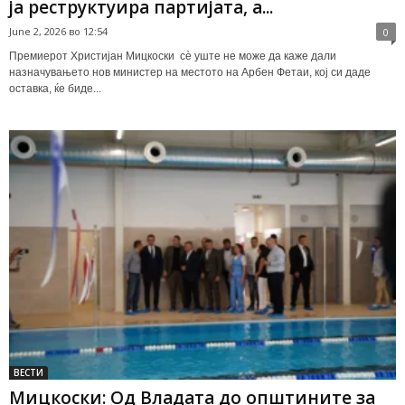
ја реструктуира партијата, а...
June 2, 2026 во 12:54
0
Премиерот Христијан Мицкоски сè уште не може да каже дали
назначувањето нов министер на местото на Арбен Фетаи, кој си даде
оставка, ќе биде...
ВЕСТИ
Мицкоски: Од Владата до општините за