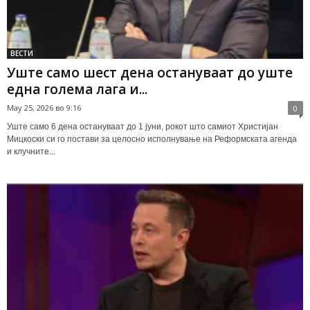
ВЕСТИ
Уште само шест дена остануваат до уште
една голема лага и...
May 25, 2026 во 9:16
0
Уште само 6 дена остануваат до 1 јуни, рокот што самиот Христијан
Мицкоски си го постави за целосно исполнување на Реформската агенда
и клучните...