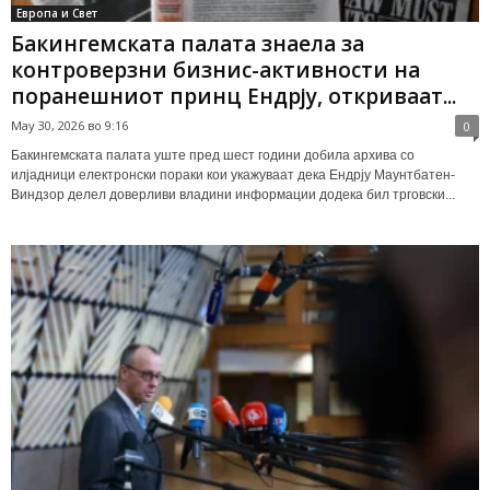
Европа и Свет
Бакингемската палата знаела за
контроверзни бизнис-активности на
поранешниот принц Ендрју, откриваат...
May 30, 2026 во 9:16
0
Бакингемската палата уште пред шест години добила архива со
илјадници електронски пораки кои укажуваат дека Ендрју Маунтбатен-
Виндзор делел доверливи владини информации додека бил трговски...