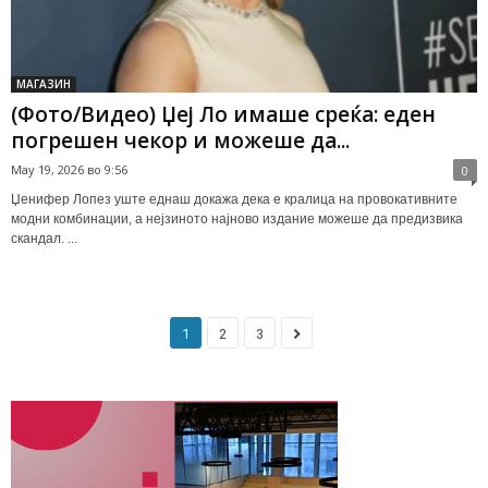
МАГАЗИН
(Фото/Видео) Џеј Ло имаше среќа: еден
погрешен чекор и можеше да...
May 19, 2026 во 9:56
0
Џенифер Лопез уште еднаш докажа дека е кралица на провокативните
модни комбинации, а нејзиното најново издание можеше да предизвика
скандал. ...
1
2
3