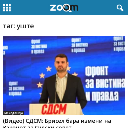
таг: уште
Македонија
(Видео) СДСМ: Брисел бара измени на
Законот за Судски совет