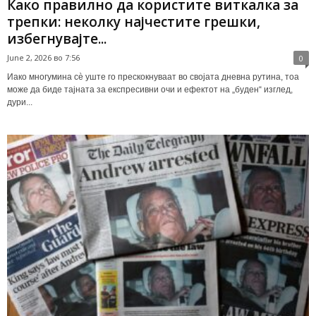
Како правилно да користите виткалка за
трепки: неколку најчестите грешки,
избегнувајте...
June 2, 2026 во 7:56
0
Иако многумина сè уште го прескокнуваат во својата дневна рутина, тоа
може да биде тајната за експресивни очи и ефектот на „буден“ изглед,
дури...