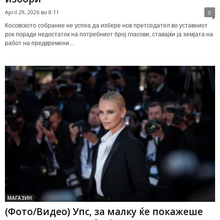
April 29, 2026 во 8:11
0
Косовското собрание не успеа да избере нов претседател во уставниот
рок поради недостаток на потребниот број гласови, ставајќи ја земјата на
работ на предвремени...
МАГАЗИН
(Фото/Видео) Упс, за малку ќе покажеше