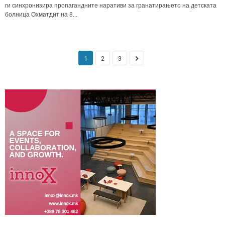
ги синхронизира пропагандните наративи за гранатирањето на детската
болница Охматдит на 8...
1
2
3