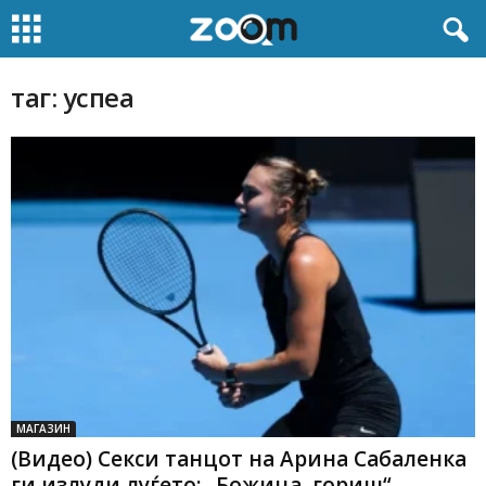
таг: успеа
МАГАЗИН
(Видео) Секси танцот на Арина Сабаленка
ги излуди луѓето: „Божица, гориш“