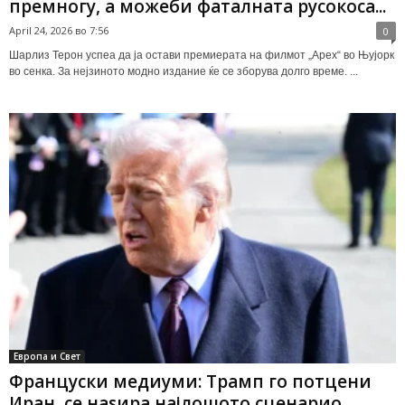
премногу, а можеби фаталната русокоса...
April 24, 2026 во 7:56
0
Шарлиз Терон успеа да ја остави премиерата на филмот „Apex“ во Њујорк
во сенка. За нејзиното модно издание ќе се зборува долго време. ...
Европа и Свет
Француски медиуми: Трамп го потцени
Иран, се наѕира најлошото сценарио