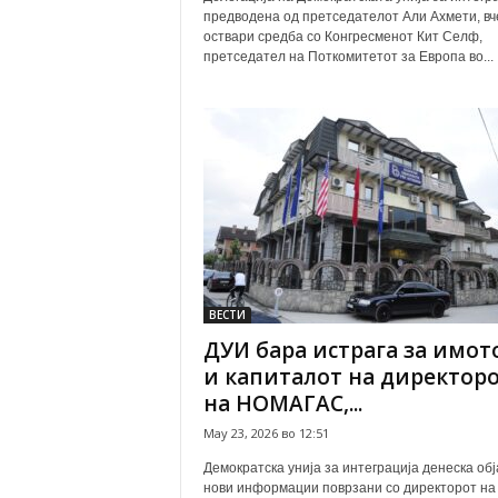
предводена од претседателот Али Ахмети, вч
оствари средба со Конгресменот Кит Селф,
претседател на Поткомитетот за Европа во...
ВЕСТИ
ДУИ бара истрага за имот
и капиталот на директор
на НОМАГАС,...
May 23, 2026 во 12:51
Демократска унија за интеграција денеска обј
нови информации поврзани со директорот на