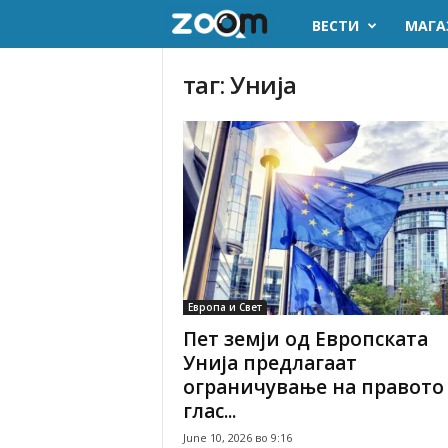
ВЕСТИ
МАГА
z
o
таг: Унија
o
m
.
m
k
Европа и Свет
Пет земји од Европската
Унија предлагаат
ограничување на правото
глас...
June 10, 2026 во 9:16