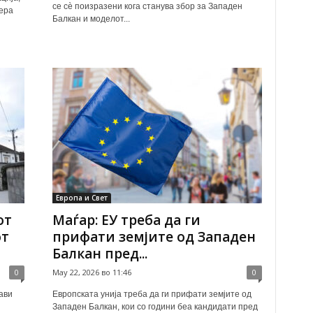
се сè поизразени кога станува збор за Западен
ера
Балкан и моделот...
Европа и Свет
от
Маѓар: ЕУ треба да ги
от
прифати земјите од Западен
Балкан пред...
0
May 22, 2026 во 11:46
0
ави
Европската унија треба да ги прифати земјите од
Западен Балкан, кои со години беа кандидати пред