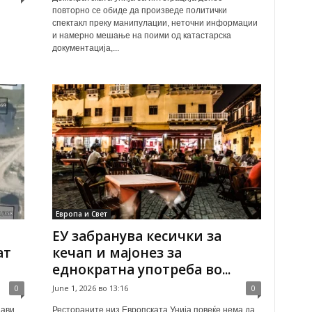
повторно се обиде да произведе политички
спектакл преку манипулации, неточни информации
и намерно мешање на поими од катастарска
документација,...
Европа и Свет
ЕУ забранува кесички за
ат
кечап и мајонез за
еднократна употреба во...
0
June 1, 2026 во 13:16
0
јави
Рестораните низ Европската Унија повеќе нема да