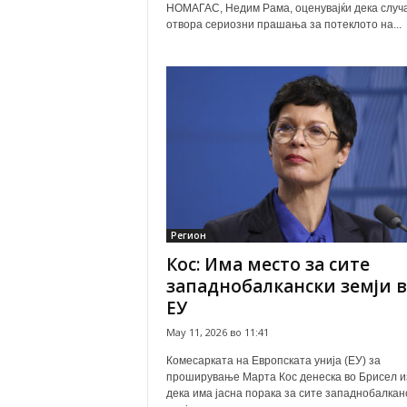
НОМАГАС, Недим Рама, оценувајќи дека случа
отвора сериозни прашања за потеклото на...
Регион
Кос: Има место за сите
западнобалкански земји 
ЕУ
May 11, 2026 во 11:41
Комесарката на Европската унија (ЕУ) за
проширување Марта Кос денеска во Брисел и
дека има јасна порака за сите западнобалкан