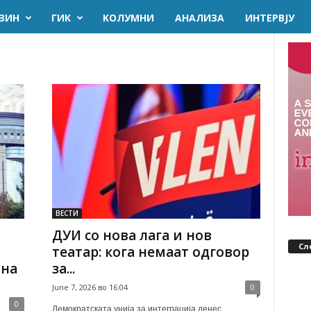
ЗИН
ГИК
KОЛУМНИ
AНАЛИЗА
ИНТЕРВЈУ
ВЕСТИ
ДУИ со нова лага и нов
Сл
театар: кога немаат одговор
 на
за...
June 7, 2026 во 16:04
0
0
Демократската унија за интеграција денес