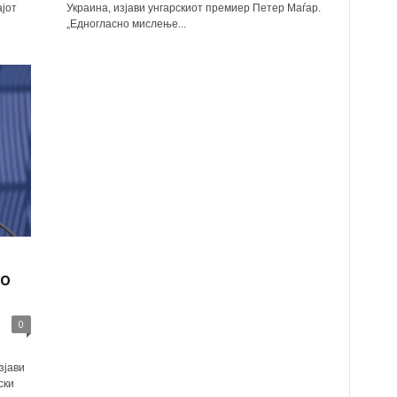
јот
Украина, изјави унгарскиот премиер Петер Маѓар.
„Едногласно мислење...
во
0
зјави
ски