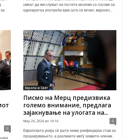
д
смеат да им служат на гостите кесички со сосови за
 за
еднократна употреба како што се кечап, мајонез...
Европа и Свет
Писмо на Мерц предизвика
иот
големо внимание, предлага
зајакнување на улогата на...
May 26, 2026 во 14:16
0
0
Европската унија сè уште нема унифициран став за
проширувањето, а разликите меѓу земјите-членки
ција,