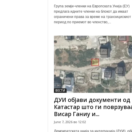
Група земји-членки на Европската Унија (ЕУ)
предлага идните членки на блокот да имаат
ограничени права за време на транзицискиот
период по приемот во членство,...
ВЕСТИ
ДУИ објави документи од
Катастар што ги поврзува
Висар Ганиу и...
June 7, 2026 во 12:02
Демократската унија за интеграција (ДУИ) об