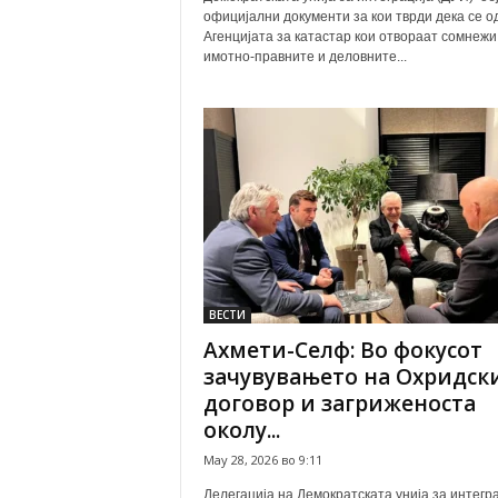
официјални документи за кои тврди дека се о
Агенцијата за катастар кои отвораат сомнежи
имотно-правните и деловните...
ВЕСТИ
Ахмети-Селф: Во фокусот
зачувувањето на Охридск
договор и загриженоста
околу...
May 28, 2026 во 9:11
Делегација на Демократската унија за интегра