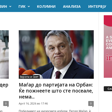
ЗИН
ГИК
KОЛУМНИ
AНАЛИЗА
ИНТЕРВЈУ
Европа и Свет
 дер
Маѓар до партијата на Орбан:
Сл
Ќе пожнеете што сте посеале,
нема...
0
April 16, 2026 во 17:46
0
ар,
Победникот на унгарските избори, Петер Маѓар, ѝ