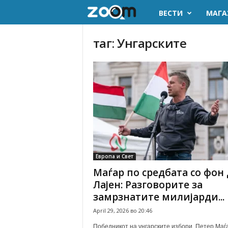
ВЕСТИ
МАГА
z
o
таг: Унгарските
o
m
.
m
k
Европа и Свет
Маѓар по средбата со фон
Лајен: Разговорите за
замрзнатите милијарди...
April 29, 2026 во 20:46
Победникот на унгарските избори, Петер Маѓ