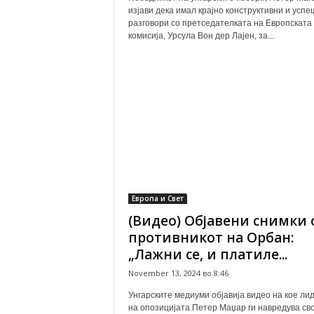
изјави дека имал крајно конструктивни и усп
разговори со претседателката на Европската
комисија, Урсула Вон дер Лајен, за...
Европа и Свет
(Видео) Објавени снимки 
противникот на Орбан:
„Лажни се, и платиле...
November 13, 2024 во 8:46
Унгарските медиуми објавија видео на кое ли
на опозицијата Петер Маџар ги навредува св