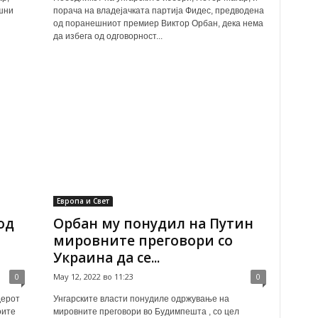
ешни
порача на владејачката партија Фидес, предводена
од поранешниот премиер Виктор Орбан, дека нема
да избега од одговорност...
Европа и Свет
од
Орбан му понудил на Путин
мировните преговори со
Украина да се...
0
May 12, 2022 во 11:23
0
дерот
Унгарските власти понудиле одржување на
оите
мировните преговори во Будимпешта , со цел