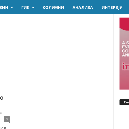
ЗИН
ГИК
KОЛУМНИ
AНАЛИЗА
ИНТЕРВЈУ
по
Сл
.
0
јс и