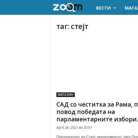
ВЕСТИ
МАГА
z
o
таг: стејт
o
m
.
m
k
МАГАЗИН
САД со честитка за Рама, 
повод победата на
парламентарните избори..
April 28, 2021 во 20:07
Портпаролот на Стејт департментот, Нед Пра