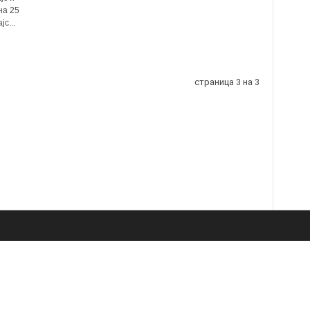
на 25
с...
страница 3 на 3