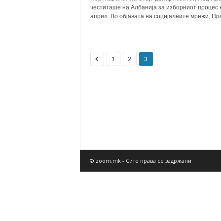
честиташе на Албанија за изборниот процес 
април. Во објавата на социјалните мрежи, Прај
1
2
3
© zoom.mk - Сите права се задржани