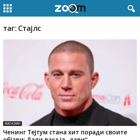
таг: Стајлс
МАГАЗИН
Ченинг Тејтум стана хит поради своите
објави: Дали вака ја „дави“...