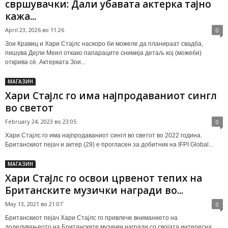
свршувачки: Дали убавата актерка тајно
кажа...
April 23, 2026 во 11:26
0
Зои Кравиц и Хари Стајлс наскоро би можеле да планираат свадба,
пишува Дејли Меил откако папараците снимија детаљ кој (можеби)
открива сè. Актерката Зои...
МАГАЗИН
Хари Стајлс го има најпродаваниот сингл
во светот
February 24, 2023 во 23:05
0
Хари Стајлс го има најпродаваниот сингл во светот во 2022 година.
Британскиот пејач и актер (29) е прогласен за добитник на IFPI Global...
МАГАЗИН
Хари Стајлс го освои црвенот тепих на
Британските музички награди во...
May 13, 2021 во 21:07
0
Британскиот пејач Хари Стајлс го привлече вниманието на
доделувањеото на Британските музички награди со својата интересна