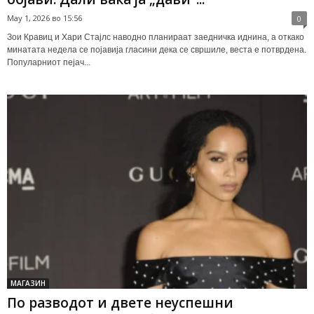
May 1, 2026 во 15:56
0
Зои Кравиц и Хари Стајлс наводно планираат заедничка иднина, а откако
минатата недела се појавија гласини дека се свршиле, веста е потврдена.
Популарниот пејач...
МАГАЗИН
По разводот и двете неуспешни